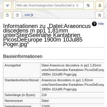
mehr
Hilfe
Informationen zu „Datei:Araeoncus
discedens m pp1 1,81mm
unterSteinSeenähe Kantabrien
PicosDeEurope 1900m 10Jul85
Poger.jpg“
Zur
Zur
Basisinformationen
Navigation
Suche
springen
springen
Anzeigetitel
Datei:Araeoncus discedens m pp1 1,81mm
unterSteinSeenähe Kantabrien PicosDeEurope
1900m 10Jul85 Poger.jpg
Standardsortierschlüssel
Araeoncus discedens m pp1 1,81mm
unterSteinSeenähe Kantabrien PicosDeEurope
1900m 10Jul85 Poger.jpg
Seitenlänge (in Bytes)
214
Namensraum
Datei
Seitenkennnummer
27455