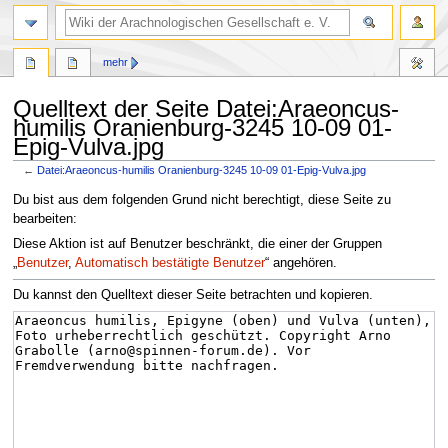
mehr
Quelltext der Seite Datei:Araeoncus-
humilis Oranienburg-3245 10-09 01-
Epig-Vulva.jpg
←
Datei:Araeoncus-humilis Oranienburg-3245 10-09 01-Epig-Vulva.jpg
Zur
Zur
Du bist aus dem folgenden Grund nicht berechtigt, diese Seite zu
Navigation
Suche
bearbeiten:
springen
springen
Diese Aktion ist auf Benutzer beschränkt, die einer der Gruppen
„
Benutzer
,
Automatisch bestätigte Benutzer
“ angehören.
Du kannst den Quelltext dieser Seite betrachten und kopieren.