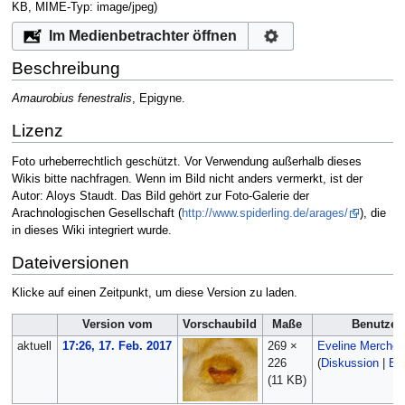
KB, MIME-Typ:
image/jpeg
)
Im Medienbetrachter öffnen
Beschreibung
Amaurobius fenestralis
, Epigyne.
Lizenz
Foto urheberrechtlich geschützt. Vor Verwendung außerhalb dieses
Wikis bitte nachfragen. Wenn im Bild nicht anders vermerkt, ist der
Autor: Aloys Staudt. Das Bild gehört zur Foto-Galerie der
Arachnologischen Gesellschaft (
http://www.spiderling.de/arages/
), die
in dieses Wiki integriert wurde.
Dateiversionen
Klicke auf einen Zeitpunkt, um diese Version zu laden.
Version vom
Vorschaubild
Maße
Benutzer
aktuell
17:26, 17. Feb. 2017
269 ×
Eveline Merches
226
(
Diskussion
|
Bei
(11 KB)