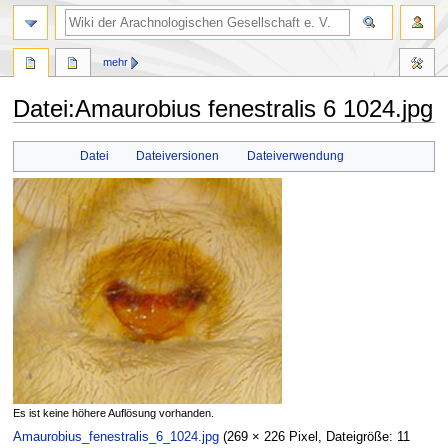
mehr
Datei
:
Amaurobius fenestralis 6 1024.jpg
Zur
Zur
Datei
Dateiversionen
Dateiverwendung
Navigation
Suche
springen
springen
Es ist keine höhere Auflösung vorhanden.
Amaurobius_fenestralis_6_1024.jpg
‎
(269 × 226 Pixel, Dateigröße: 11