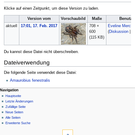
Klicke auf einen Zeitpunkt, um diese Version zu laden.
Version vom
Vorschaubild
Maße
Benutze
aktuell
17:01, 17. Feb. 2017
708 ×
Eveline Merch
600
(
Diskussion
|
B
(115 KB)
Du kannst diese Datei nicht überschreiben.
Dateiverwendung
Die folgende Seite verwendet diese Datei:
Amaurobius fenestralis
Navigation
Hauptseite
Letzte Änderungen
Zufällige Seite
Neue Seiten
Alle Seiten
Erweiterte Suche