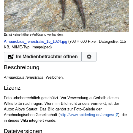
Es ist keine höhere Auflösung vorhanden.
Amaurobius_fenestralis_15_1024.jpg
‎
(708 × 600 Pixel, Dateigröße: 115
KB, MIME-Typ:
image/jpeg
)
Im Medienbetrachter öffnen
Beschreibung
Amaurobius fenestralis
, Weibchen.
Lizenz
Foto urheberrechtlich geschützt. Vor Verwendung außerhalb dieses
Wikis bitte nachfragen. Wenn im Bild nicht anders vermerkt, ist der
Autor: Aloys Staudt. Das Bild gehört zur Foto-Galerie der
Arachnologischen Gesellschaft (
http://www.spiderling.de/arages/
), die
in dieses Wiki integriert wurde.
Dateiversionen