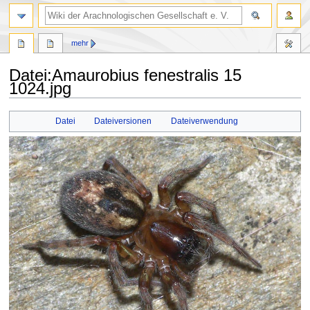
mehr
Datei
:
Amaurobius fenestralis 15
1024.jpg
Zur
Zur
Datei
Dateiversionen
Dateiverwendung
Navigation
Suche
springen
springen