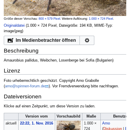
Größe dieser Vorschau:
800 × 579 Pixel
.
Weitere Auflösung:
1.000 × 724 Pixel
.
Originaldatei
‎
(1.000 × 724 Pixel, Dateigröße: 194 KB, MIME-Typ:
image/jpeg
)
Im Medienbetrachter öffnen
Beschreibung
Amaurobius pallidus, Weibchen, Losenberge bei Sofia (Bulgarien)
Lizenz
Foto urheberrechtlich geschützt. Copyright Arno Grabolle
(
arno@spinnen-forum.de
). Vor Fremdverwendung bitte nachfragen.
Dateiversionen
Klicke auf einen Zeitpunkt, um diese Version zu laden.
Version vom
Vorschaubild
Maße
Benutzer
aktuell
22:22, 1. Nov. 2016
1.000 ×
Arno
724
(
Diskussion
|
Be