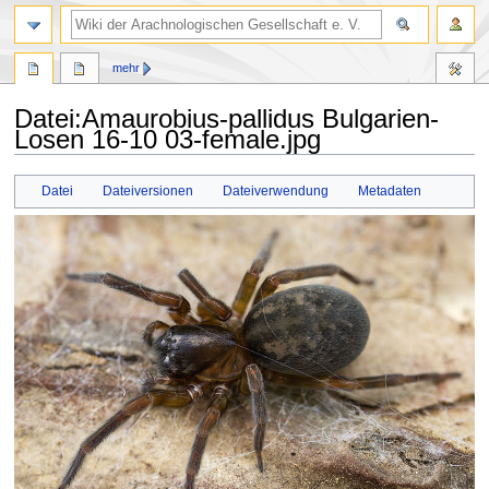
mehr
Datei
:
Amaurobius-pallidus Bulgarien-
Losen 16-10 03-female.jpg
Zur
Zur
Datei
Dateiversionen
Dateiverwendung
Metadaten
Navigation
Suche
springen
springen