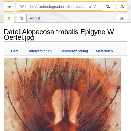
mehr
Datei
:
Alopecosa trabalis Epigyne W
Oertel.jpg
Zur
Zur
Datei
Dateiversionen
Dateiverwendung
Metadaten
Navigation
Suche
springen
springen