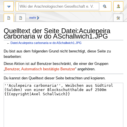
mehr
Quelltext der Seite Datei:Aculepeira
carbonaria w do ASchallwich1.JPG
←
Datei:Aculepeira carbonaria w do ASchallwich1.JPG
Zur
Zur
Du bist aus dem folgenden Grund nicht berechtigt, diese Seite zu
Navigation
Suche
bearbeiten:
springen
springen
Diese Aktion ist auf Benutzer beschränkt, die einer der Gruppen
„
Benutzer
,
Automatisch bestätigte Benutzer
“ angehören.
Du kannst den Quelltext dieser Seite betrachten und kopieren.