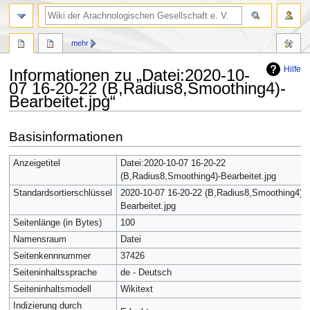
mehr
Hilfe
Informationen zu „Datei:2020-10-
07 16-20-22 (B,Radius8,Smoothing4)-
Bearbeitet.jpg“
Zur
Zur
Basisinformationen
Navigation
Suche
springen
springen
Anzeigetitel
Datei:2020-10-07 16-20-22
(B,Radius8,Smoothing4)-Bearbeitet.jpg
Standardsortierschlüssel
2020-10-07 16-20-22 (B,Radius8,Smoothing4)-
Bearbeitet.jpg
Seitenlänge (in Bytes)
100
Namensraum
Datei
Seitenkennnummer
37426
Seiteninhaltssprache
de - Deutsch
Seiteninhaltsmodell
Wikitext
Indizierung durch