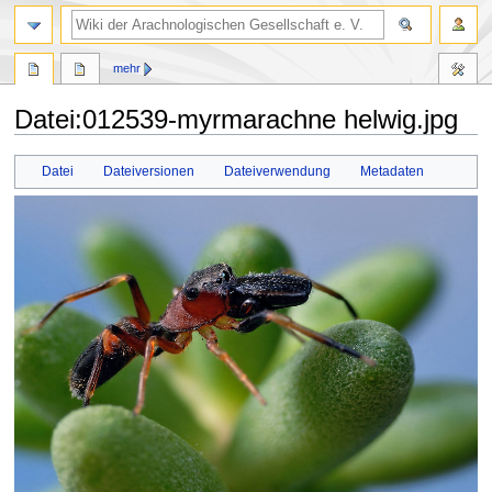
mehr
Datei
:
012539-myrmarachne helwig.jpg
Zur
Zur
Datei
Dateiversionen
Dateiverwendung
Metadaten
Navigation
Suche
springen
springen