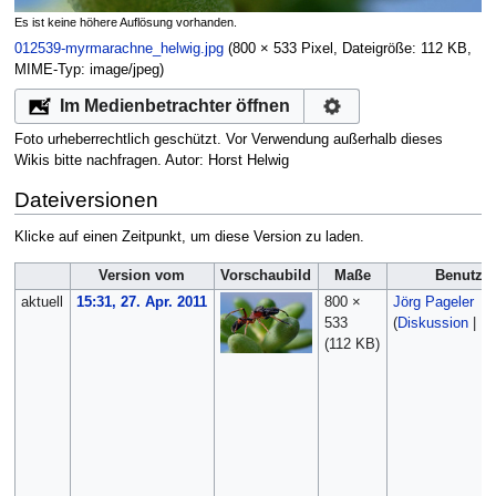
Es ist keine höhere Auflösung vorhanden.
012539-myrmarachne_helwig.jpg
‎
(800 × 533 Pixel, Dateigröße: 112 KB,
MIME-Typ:
image/jpeg
)
Im Medienbetrachter öffnen
Foto urheberrechtlich geschützt. Vor Verwendung außerhalb dieses
Wikis bitte nachfragen. Autor: Horst Helwig
Dateiversionen
Klicke auf einen Zeitpunkt, um diese Version zu laden.
Version vom
Vorschaubild
Maße
Benutze
aktuell
15:31, 27. Apr. 2011
800 ×
Jörg Pageler
533
(
Diskussion
|
Be
(112 KB)