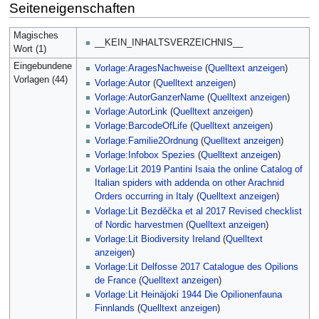
Seiteneigenschaften
Magisches
__KEIN_INHALTSVERZEICHNIS__
Wort (1)
Eingebundene
Vorlage:AragesNachweise
(
Quelltext anzeigen
)
Vorlagen (44)
Vorlage:Autor
(
Quelltext anzeigen
)
Vorlage:AutorGanzerName
(
Quelltext anzeigen
)
Vorlage:AutorLink
(
Quelltext anzeigen
)
Vorlage:BarcodeOfLife
(
Quelltext anzeigen
)
Vorlage:Familie2Ordnung
(
Quelltext anzeigen
)
Vorlage:Infobox Spezies
(
Quelltext anzeigen
)
Vorlage:Lit 2019 Pantini Isaia the online Catalog of
Italian spiders with addenda on other Arachnid
Orders occurring in Italy
(
Quelltext anzeigen
)
Vorlage:Lit Bezděčka et al 2017 Revised checklist
of Nordic harvestmen
(
Quelltext anzeigen
)
Vorlage:Lit Biodiversity Ireland
(
Quelltext
anzeigen
)
Vorlage:Lit Delfosse 2017 Catalogue des Opilions
de France
(
Quelltext anzeigen
)
Vorlage:Lit Heinäjoki 1944 Die Opilionenfauna
Finnlands
(
Quelltext anzeigen
)