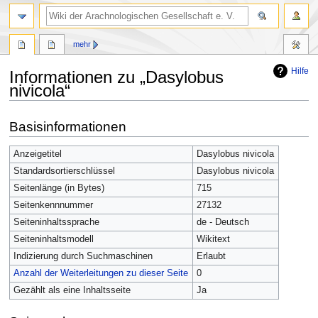
mehr
Hilfe
Informationen zu „Dasylobus
nivicola“
Zur
Zur
Basisinformationen
Navigation
Suche
springen
springen
Anzeigetitel
Dasylobus nivicola
Standardsortierschlüssel
Dasylobus nivicola
Seitenlänge (in Bytes)
715
Seitenkennnummer
27132
Seiteninhaltssprache
de - Deutsch
Seiteninhaltsmodell
Wikitext
Indizierung durch Suchmaschinen
Erlaubt
Anzahl der Weiterleitungen zu dieser Seite
0
Gezählt als eine Inhaltsseite
Ja