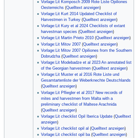
Vorlage:Lit Komposch 2009 Rote Liste Opiliones
Oesterreichs
(
Quelltext anzeigen
)
Vorlage:Lit Kurt 2014 Updated Checklist of
Harvestmen in Turkey
(
Quelltext anzeigen
)
Vorlage:Lit Kury et al 2024 Checklists of extant
harvestman species
(
Quelltext anzeigen
)
Vorlage:Lit Martin Prieto 2010
(
Quelltext anzeigen
)
Vorlage:Lit Mitov 2007
(
Quelltext anzeigen
)
Vorlage:Lit Mitov 2007 Opiliones from the Southern
Dobrudzha
(
Quelltext anzeigen
)
Vorlage:Lit Modebadze et al 2023 An annotated list
of the Georgian harvestmen
(
Quelltext anzeigen
)
Vorlage:Lit Muster et al 2016 Rote Liste und
Gesamtartenliste der Weberknechte Deutschlands
(
Quelltext anzeigen
)
Vorlage:Lit Pfliegler et al 2017 New records of
mites and harvestmen from Malta with a
preliminary checklist of Maltese Arachnida
(
Quelltext anzeigen
)
Vorlage:Lit checklist Opil Iberica Update
(
Quelltext
anzeigen
)
Vorlage:Lit checklist opil al
(
Quelltext anzeigen
)
Vorlage:Lit checklist opil ba
(
Quelltext anzeigen
)