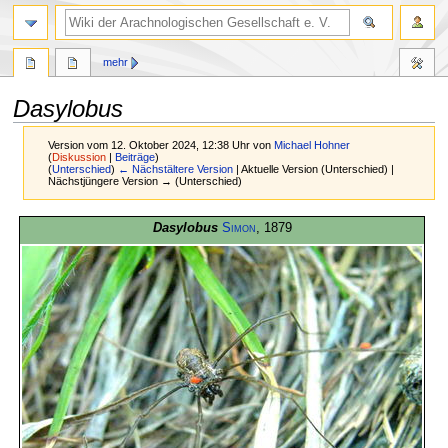
mehr
Dasylobus
Version vom 12. Oktober 2024, 12:38 Uhr von
Michael Hohner
(
Diskussion
|
Beiträge
)
(
Unterschied
)
← Nächstältere Version
| Aktuelle Version (Unterschied) |
Nächstjüngere Version → (Unterschied)
Zur
Zur
Dasylobus
Simon
, 1879
Navigation
Suche
springen
springen