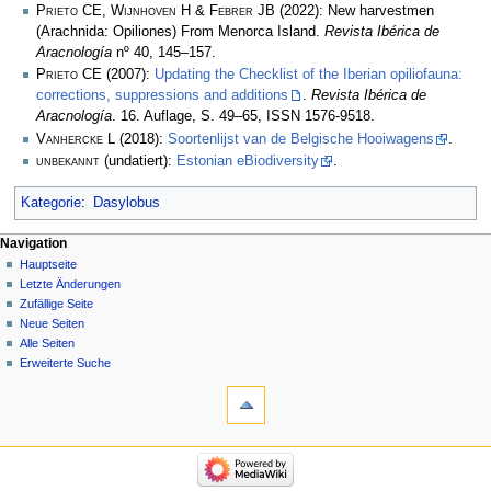
Prieto CE, Wijnhoven H & Febrer JB
(2022): New harvestmen
(Arachnida: Opiliones) From Menorca Island.
Revista Ibérica de
Aracnología
nº 40, 145–157.
Prieto CE
(2007):
Updating the Checklist of the Iberian opiliofauna:
corrections, suppressions and additions
.
Revista Ibérica de
Aracnología
. 16. Auflage, S. 49–65, ISSN 1576-9518.
Vanhercke L
(2018):
Soortenlijst van de Belgische Hooiwagens
.
unbekannt
(undatiert):
Estonian eBiodiversity
.
Kategorie
:
Dasylobus
Navigation
Hauptseite
Letzte Änderungen
Zufällige Seite
Neue Seiten
Alle Seiten
Erweiterte Suche