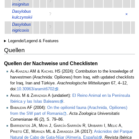
?
insignitus
Dasylobus
?
×
kulczynskii
Dasylobus
?
nigricoxis
Legende/Legend & Features
Quellen
Quellen der Nachweise und Checklisten
Al-Khazali AM & Kachel HS
(2024): Contribution to the knowledge of
harvestmen (Arachnida: Opiliones) from Iraq, with updated checklists
for Iraq, Iran and Türkiye.
Arachnologische Mitteilungen
67, 4–12,
doi:
10.30963/aramit6702
.
Angel M & Zarazaga A
(undatiert):
El Reino Animal en la Península
Ibérica y las Islas Baleares
.
Babalean AF
(2004):
On the opilionid fauna (Arachnida, Opiliones)
from the SW part of Romania
.
Acta Zoologica Universitatis
Comenianae
46 (2), S. 79–86.
Barrientos JA, Moya J, García-Sarrión R, Uribarri I, Melic A,
Prieto CE, Moraza ML & Zaragoza JA
(2017):
Arácnidos del Parque
Natural de Cabo de Gata-Níjar (Almería, España)
.
Revista Ibérica