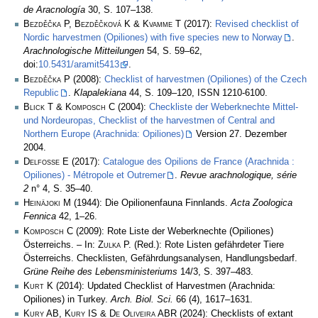
de Aracnología
30, S. 107–138.
Bezděčka P, Bezděčková K & Kvamme T
(2017):
Revised checklist of
Nordic harvestmen (Opiliones) with five species new to Norway
.
Arachnologische Mitteilungen
54, S. 59–62,
doi:
10.5431/aramit5413
.
Bezděčka P
(2008):
Checklist of harvestmen (Opiliones) of the Czech
Republic
.
Klapalekiana
44, S. 109–120, ISSN 1210-6100.
Blick T & Komposch C
(2004):
Checkliste der Weberknechte Mittel-
und Nordeuropas, Checklist of the harvestmen of Central and
Northern Europe (Arachnida: Opiliones)
Version 27. Dezember
2004.
Delfosse E
(2017):
Catalogue des Opilions de France (Arachnida :
Opiliones) - Métropole et Outremer
.
Revue arachnologique, série
2
n° 4, S. 35–40.
Heinäjoki M
(1944): Die Opilionenfauna Finnlands.
Acta Zoologica
Fennica
42, 1–26.
Komposch C
(2009): Rote Liste der Weberknechte (Opiliones)
Österreichs. – In:
Zulka
P. (Red.): Rote Listen gefährdeter Tiere
Österreichs. Checklisten, Gefährdungsanalysen, Handlungsbedarf.
Grüne Reihe des Lebensministeriums
14/3, S. 397–483.
Kurt K
(2014): Updated Checklist of Harvestmen (Arachnida:
Opiliones) in Turkey.
Arch. Biol. Sci.
66 (4), 1617–1631.
Kury AB, Kury IS & De Oliveira ABR
(2024): Checklists of extant