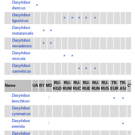
Dasylobus
×
ibericus
Dasylobus
×
×
×
×
×
ligusticus
Dasylobus
×
×
metatarsalis
Dasylobus
×
×
nevadensis
Dasylobus
×
×
nivicola
Dasylobus
×
×
×
samniticus
RU-
RU-
RU-
RU-
RU-
RU-
TR-
TR-
Name
UA
BY
MD
CY
KGD
RUW
RUC
RUE
RUN
RUS
EUR
ASI
Dasylobus
?
×
×
beschkovi
Dasylobus
?
cyrenaicus
Dasylobus
?
×
eremita
Dasylobus