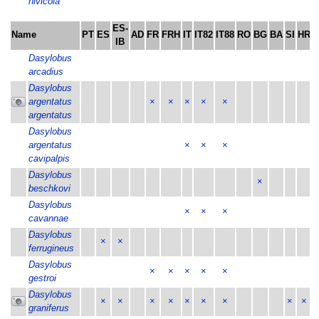
nivicola
ES-
Name
PT
ES
AD
FR
FRH
IT
IT82
IT88
RO
BG
BA
SI
HR
IB
Dasylobus
arcadius
Dasylobus
argentatus
×
×
×
×
×
argentatus
Dasylobus
argentatus
×
×
×
cavipalpis
Dasylobus
×
beschkovi
Dasylobus
×
×
×
cavannae
Dasylobus
×
×
ferrugineus
Dasylobus
×
×
×
×
×
gestroi
Dasylobus
×
×
×
×
×
×
×
×
×
graniferus