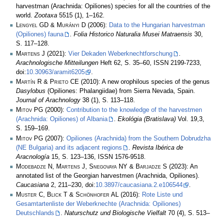
harvestman (Arachnida: Opiliones) species for all the countries of the
world.
Zootaxa
5515 (1), 1–162.
Lengyel GD & Murányi D
(2006):
Data to the Hungarian harvestman
(Opiliones) fauna
.
Folia Historico Naturalia Musei Matraensis
30,
S. 117–128.
Martens J
(2021):
Vier Dekaden Weberknechtforschung
.
Arachnologische Mitteilungen
Heft 62, S. 35–60, ISSN 2199-7233,
doi:
10.30963/aramit6205
.
Martín R & Prieto CE
(2010): A new orophilous species of the genus
Dasylobus
(Opiliones: Phalangiidae) from Sierra Nevada, Spain.
Journal of Arachnology
38 (1), S. 113–118.
Mitov PG
(2000):
Contribution to the knowledge of the harvestmen
(Arachnida: Opiliones) of Albania
.
Ekológia (Bratislava)
Vol. 19,3,
S. 159–169.
Mitov PG
(2007):
Opiliones (Arachnida) from the Southern Dobrudzha
(NE Bulgaria) and its adjacent regions
.
Revista Ibérica de
Aracnología
15, S. 123–136, ISSN 1576-9518.
Modebadze N, Martens J, Snegovaya NY & Barjadze S
(2023): An
annotated list of the Georgian harvestmen (Arachnida, Opiliones).
Caucasiana
2, 211–230, doi:
10.3897/caucasiana.2.e106544
.
Muster C, Blick T & Schönhofer AL
(2016):
Rote Liste und
Gesamtartenliste der Weberknechte (Arachnida: Opiliones)
Deutschlands
.
Naturschutz und Biologische Vielfalt
70 (4), S. 513–