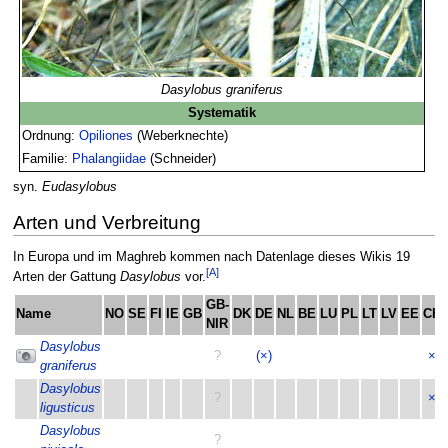
Dasylobus graniferus
Systematik
Ordnung:
Opiliones
(Weberknechte)
Familie:
Phalangiidae
(Schneider)
syn.
Eudasylobus
Arten und Verbreitung
In Europa und im Maghreb kommen nach Datenlage dieses Wikis 19
[A]
Arten der Gattung
Dasylobus
vor.
GB-
Name
NO
SE
FI
IE
GB
DK
DE
NL
BE
LU
PL
LT
LV
EE
CH
NIR
Dasylobus
?
(×)
×
graniferus
Dasylobus
?
×
ligusticus
Dasylobus
?