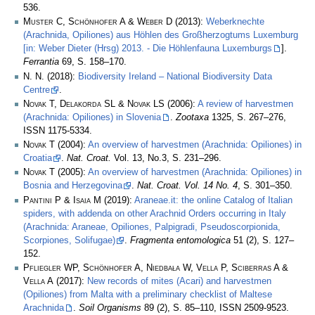
536.
Muster C, Schönhofer A & Weber D
(2013):
Weberknechte
(Arachnida, Opiliones) aus Höhlen des Großherzogtums Luxemburg
[in: Weber Dieter (Hrsg) 2013. - Die Höhlenfauna Luxemburgs
].
Ferrantia
69, S. 158–170.
N. N.
(2018):
Biodiversity Ireland – National Biodiversity Data
Centre
.
Novak T, Delakorda SL & Novak LS
(2006):
A review of harvestmen
(Arachnida: Opiliones) in Slovenia
.
Zootaxa
1325, S. 267–276,
ISSN 1175-5334.
Novak T
(2004):
An overview of harvestmen (Arachnida: Opiliones) in
Croatia
.
Nat. Croat.
Vol. 13, No.3, S. 231–296.
Novak T
(2005):
An overview of harvestmen (Arachnida: Opiliones) in
Bosnia and Herzegovina
.
Nat. Croat. Vol. 14 No. 4
, S. 301–350.
Pantini P & Isaia M
(2019):
Araneae.it: the online Catalog of Italian
spiders, with addenda on other Arachnid Orders occurring in Italy
(Arachnida: Araneae, Opiliones, Palpigradi, Pseudoscorpionida,
Scorpiones, Solifugae)
.
Fragmenta entomologica
51 (2), S. 127–
152.
Pfliegler WP, Schönhofer A, Niedbała W, Vella P, Sciberras A &
Vella A
(2017):
New records of mites (Acari) and harvestmen
(Opiliones) from Malta with a preliminary checklist of Maltese
Arachnida
.
Soil Organisms
89 (2), S. 85–110, ISSN 2509-9523.