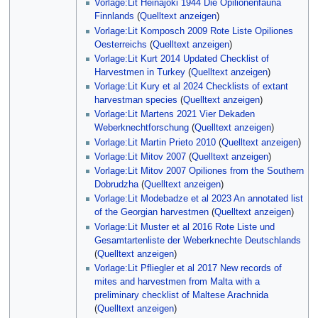
Vorlage:Lit Heinäjoki 1944 Die Opilionenfauna
Finnlands
(
Quelltext anzeigen
)
Vorlage:Lit Komposch 2009 Rote Liste Opiliones
Oesterreichs
(
Quelltext anzeigen
)
Vorlage:Lit Kurt 2014 Updated Checklist of
Harvestmen in Turkey
(
Quelltext anzeigen
)
Vorlage:Lit Kury et al 2024 Checklists of extant
harvestman species
(
Quelltext anzeigen
)
Vorlage:Lit Martens 2021 Vier Dekaden
Weberknechtforschung
(
Quelltext anzeigen
)
Vorlage:Lit Martin Prieto 2010
(
Quelltext anzeigen
)
Vorlage:Lit Mitov 2007
(
Quelltext anzeigen
)
Vorlage:Lit Mitov 2007 Opiliones from the Southern
Dobrudzha
(
Quelltext anzeigen
)
Vorlage:Lit Modebadze et al 2023 An annotated list
of the Georgian harvestmen
(
Quelltext anzeigen
)
Vorlage:Lit Muster et al 2016 Rote Liste und
Gesamtartenliste der Weberknechte Deutschlands
(
Quelltext anzeigen
)
Vorlage:Lit Pfliegler et al 2017 New records of
mites and harvestmen from Malta with a
preliminary checklist of Maltese Arachnida
(
Quelltext anzeigen
)