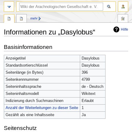
mehr
Hilfe
Informationen zu „Dasylobus“
Zur
Zur
Basisinformationen
Navigation
Suche
springen
springen
Anzeigetitel
Dasylobus
Standardsortierschlüssel
Dasylobus
Seitenlänge (in Bytes)
396
Seitenkennnummer
4799
Seiteninhaltssprache
de - Deutsch
Seiteninhaltsmodell
Wikitext
Indizierung durch Suchmaschinen
Erlaubt
Anzahl der Weiterleitungen zu dieser Seite
1
Gezählt als eine Inhaltsseite
Ja
Seitenschutz