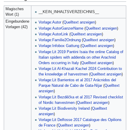
Magisches
__KEIN_INHALTSVERZEICHNIS__
Wort (1)
Eingebundene
Vorlage:Autor
(
Quelltext anzeigen
)
Vorlagen (42)
Vorlage:AutorGanzerName
(
Quelltext anzeigen
)
Vorlage:AutorLink
(
Quelltext anzeigen
)
Vorlage:Familie2Ordnung
(
Quelltext anzeigen
)
Vorlage:Infobox Gattung
(
Quelltext anzeigen
)
Vorlage:Lit 2019 Pantini Isaia the online Catalog of
Italian spiders with addenda on other Arachnid
Orders occurring in Italy
(
Quelltext anzeigen
)
Vorlage:Lit Al-Khazali Kachel 2024 Contribution to
the knowledge of harvestmen
(
Quelltext anzeigen
)
Vorlage:Lit Barrientos et al 2017 Arácnidos del
Parque Natural de Cabo de Gata-Níjar
(
Quelltext
anzeigen
)
Vorlage:Lit Bezděčka et al 2017 Revised checklist
of Nordic harvestmen
(
Quelltext anzeigen
)
Vorlage:Lit Biodiversity Ireland
(
Quelltext
anzeigen
)
Vorlage:Lit Delfosse 2017 Catalogue des Opilions
de France
(
Quelltext anzeigen
)