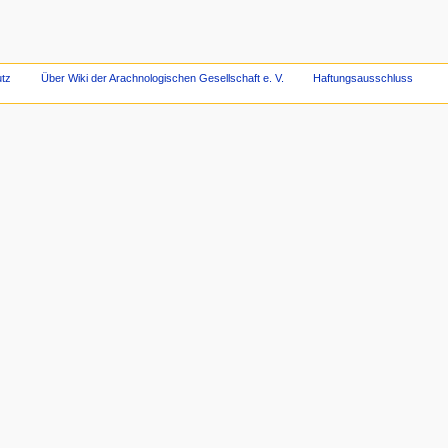
tz
Über Wiki der Arachnologischen Gesellschaft e. V.
Haftungsausschluss