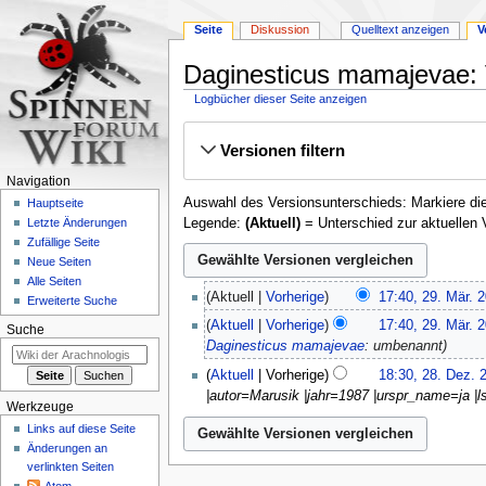
Seite
Diskussion
Quelltext anzeigen
V
Daginesticus mamajevae: 
Logbücher dieser Seite anzeigen
Zur
Zur
Versionen filtern
Navigation
Suche
springen
springen
Navigation
Auswahl des Versionsunterschieds: Markiere die
Hauptseite
Legende:
(Aktuell)
= Unterschied zur aktuellen 
Letzte Änderungen
Zufällige Seite
Neue Seiten
Alle Seiten
29.
Aktuell
Vorherige
17:40, 29. Mär. 
Erweiterte Suche
März
K
Aktuell
Vorherige
17:40, 29. Mär. 
2022
Suche
e
Daginesticus mamajevae
: umbenannt
i
28.
Aktuell
Vorherige
18:30, 28. Dez. 
n
Dezember
|autor=Marusik |jahr=1987 |urspr_name=ja |l
e
Werkzeuge
2019
B
Links auf diese Seite
e
Änderungen an
a
verlinkten Seiten
r