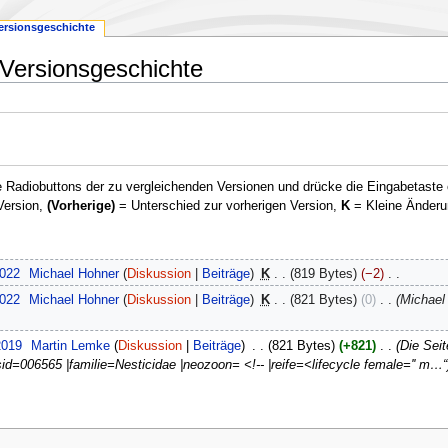
ersionsgeschichte
Versionsgeschichte
 Radiobuttons der zu vergleichenden Versionen und drücke die Eingabetaste 
Version,
(Vorherige)
= Unterschied zur vorherigen Version,
K
= Kleine Änderu
2022
‎
Michael Hohner
Diskussion
Beiträge
‎
K
819 Bytes
−2
‎
2022
‎
Michael Hohner
Diskussion
Beiträge
‎
K
821 Bytes
0
‎
Michael
2019
‎
Martin Lemke
Diskussion
Beiträge
‎
821 Bytes
+821
‎
Die Sei
sid=006565 |familie=Nesticidae |neozoon= <!-- |reife=<lifecycle female='' m…“