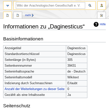
mehr
Hilfe
Informationen zu „Daginesticus“
Zur
Zur
Basisinformationen
Navigation
Suche
springen
springen
Anzeigetitel
Daginesticus
Standardsortierschlüssel
Daginesticus
Seitenlänge (in Bytes)
305
Seitenkennnummer
39431
Seiteninhaltssprache
de - Deutsch
Seiteninhaltsmodell
Wikitext
Indizierung durch Suchmaschinen
Erlaubt
Anzahl der Weiterleitungen zu dieser Seite
0
Gezählt als eine Inhaltsseite
Ja
Seitenschutz