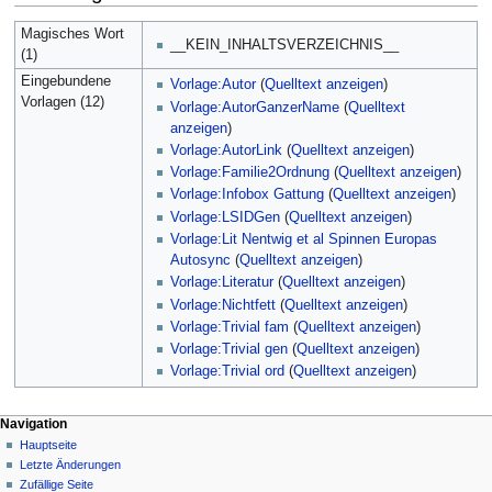
Magisches Wort
__KEIN_INHALTSVERZEICHNIS__
(1)
Eingebundene
Vorlage:Autor
(
Quelltext anzeigen
)
Vorlagen (12)
Vorlage:AutorGanzerName
(
Quelltext
anzeigen
)
Vorlage:AutorLink
(
Quelltext anzeigen
)
Vorlage:Familie2Ordnung
(
Quelltext anzeigen
)
Vorlage:Infobox Gattung
(
Quelltext anzeigen
)
Vorlage:LSIDGen
(
Quelltext anzeigen
)
Vorlage:Lit Nentwig et al Spinnen Europas
Autosync
(
Quelltext anzeigen
)
Vorlage:Literatur
(
Quelltext anzeigen
)
Vorlage:Nichtfett
(
Quelltext anzeigen
)
Vorlage:Trivial fam
(
Quelltext anzeigen
)
Vorlage:Trivial gen
(
Quelltext anzeigen
)
Vorlage:Trivial ord
(
Quelltext anzeigen
)
Navigation
Hauptseite
Letzte Änderungen
Zufällige Seite