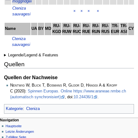
moggridgei
Cteniza
×
×
×
×
sauvagesi
RU-
RU-
RU-
RU-
RU-
RU-
TR-
TR-
Name
UA
BY
MD
CY
KGD
RUW
RUC
RUE
RUN
RUS
EUR
ASI
Cteniza
sauvagesi
Legende/Legend & Features
Quellen
Quellen der Nachweise
Nentwig W, Blick T, Bosmans R, Gloor D, Hänggi A & Kropf
C
(2020):
Spinnen Europas. Online https://www.araneae.nmbe.ch
(automatisch synchronisiert)
, doi:
10.24436/1
.
Kategorie
:
Cteniza
Navigation
Hauptseite
Letzte Änderungen
Zufällige Seite