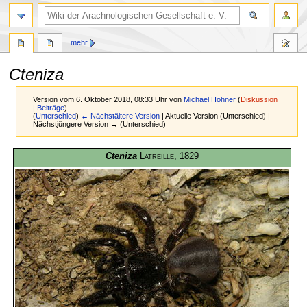
mehr
Cteniza
Version vom 6. Oktober 2018, 08:33 Uhr von
Michael Hohner
(
Diskussion
|
Beiträge
)
(
Unterschied
)
← Nächstältere Version
| Aktuelle Version (Unterschied) |
Nächstjüngere Version → (Unterschied)
Zur
Zur
Cteniza
Latreille
, 1829
Navigation
Suche
springen
springen