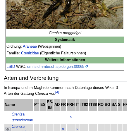
Cteniza moggridgei
Systematik
Ordnung:
Araneae
(Webspinnen)
Familie:
Ctenizidae
(Eigentliche Falltürspinnen)
Weitere Informationen
LSID
WSC:
urn:lsid:nmbe.ch:spidergen:00065
Arten und Verbreitung
In Europa und im Maghreb kommen nach Datenlage dieses Wikis 3
[A]
Arten der Gattung
Cteniza
vor.
ES-
Name
PT
ES
AD
FR
FRH
IT
IT82
IT88
RO
BG
BA
SI
HR
IB
Cteniza
×
genevieveae
Cteniza
×
×