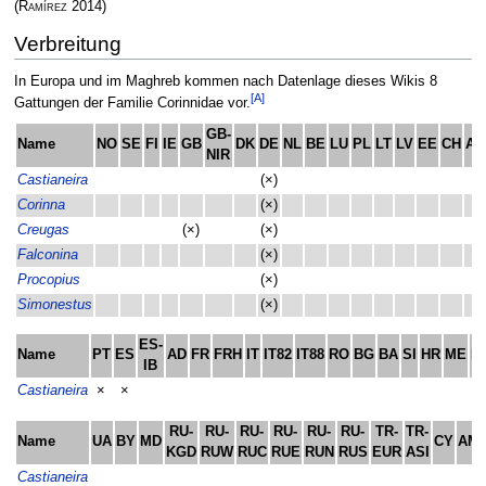
(
Ramírez
2014)
Verbreitung
In Europa und im Maghreb kommen nach Datenlage dieses Wikis 8
[A]
Gattungen der Familie Corinnidae vor.
GB-
Name
NO
SE
FI
IE
GB
DK
DE
NL
BE
LU
PL
LT
LV
EE
CH
AT
NIR
Castianeira
(×)
Corinna
(×)
Creugas
(×)
(×)
Falconina
(×)
Procopius
(×)
Simonestus
(×)
ES-
Name
PT
ES
AD
FR
FRH
IT
IT82
IT88
RO
BG
BA
SI
HR
ME
M
IB
Castianeira
×
×
RU-
RU-
RU-
RU-
RU-
RU-
TR-
TR-
Name
UA
BY
MD
CY
AM
KGD
RUW
RUC
RUE
RUN
RUS
EUR
ASI
Castianeira