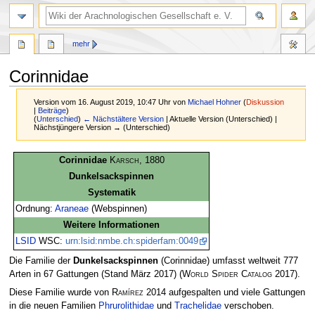
mehr
Corinnidae
Version vom 16. August 2019, 10:47 Uhr von
Michael Hohner
(
Diskussion
|
Beiträge
)
(
Unterschied
)
← Nächstältere Version
| Aktuelle Version (Unterschied) |
Nächstjüngere Version → (Unterschied)
Zur
Zur
Corinnidae
Karsch
, 1880
Navigation
Suche
Dunkelsackspinnen
springen
springen
Systematik
Ordnung:
Araneae
(Webspinnen)
Weitere Informationen
LSID
WSC:
urn:lsid:nmbe.ch:spiderfam:0049
Die Familie der
Dunkelsackspinnen
(Corinnidae) umfasst weltweit 777
Arten in 67 Gattungen (Stand März 2017)
(
World Spider Catalog
2017)
.
Diese Familie wurde von
Ramírez
2014 aufgespalten und viele Gattungen
in die neuen Familien
Phrurolithidae
und
Trachelidae
verschoben.