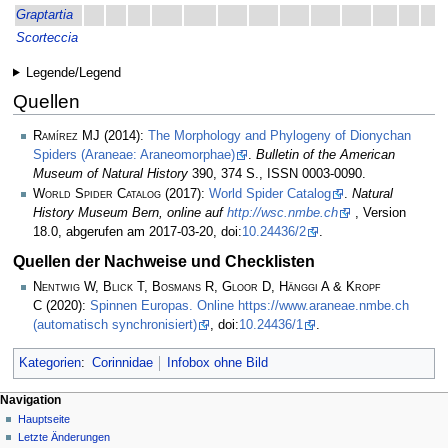
Graptartia
Scorteccia
Legende/Legend
Quellen
Ramírez MJ
(2014):
The Morphology and Phylogeny of Dionychan
Spiders (Araneae: Araneomorphae)
.
Bulletin of the American
Museum of Natural History
390, 374 S., ISSN 0003-0090.
World Spider Catalog
(2017):
World Spider Catalog
.
Natural
History Museum Bern, online auf
http://wsc.nmbe.ch
, Version
18.0, abgerufen am 2017-03-20, doi:
10.24436/2
.
Quellen der Nachweise und Checklisten
Nentwig W, Blick T, Bosmans R, Gloor D, Hänggi A & Kropf
C
(2020):
Spinnen Europas. Online https://www.araneae.nmbe.ch
(automatisch synchronisiert)
, doi:
10.24436/1
.
Kategorien
:
Corinnidae
Infobox ohne Bild
Navigation
Hauptseite
Letzte Änderungen