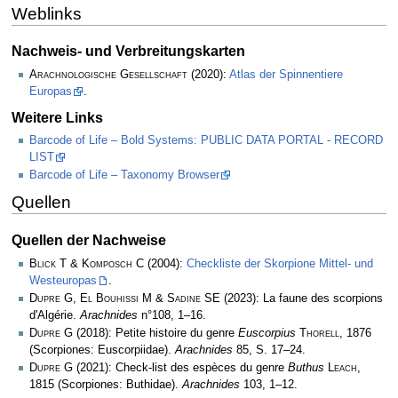
Weblinks
Nachweis- und Verbreitungskarten
Arachnologische Gesellschaft
(2020):
Atlas der Spinnentiere
Europas
.
Weitere Links
Barcode of Life – Bold Systems: PUBLIC DATA PORTAL - RECORD
LIST
Barcode of Life – Taxonomy Browser
Quellen
Quellen der Nachweise
Blick T & Komposch C
(2004):
Checkliste der Skorpione Mittel- und
Westeuropas
.
Dupre G, El Bouhissi M & Sadine SE
(2023): La faune des scorpions
d'Algérie.
Arachnides
n°108, 1–16.
Dupre G
(2018): Petite histoire du genre
Euscorpius
Thorell
, 1876
(Scorpiones: Euscorpiidae).
Arachnides
85, S. 17–24.
Dupre G
(2021): Check-list des espèces du genre
Buthus
Leach
,
1815 (Scorpiones: Buthidae).
Arachnides
103, 1­–12.