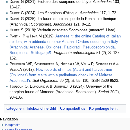
Dupre G
(2021): Histoire des scorpions de Libye.
Arachnides
103,
13–17.
Dupre G
(2024): Les Scorpions d'Afrique.
Arachnides
117, 1–72.
Dupré G
(2025): La faune scorpionique de la Peninsule Iberique
(Arachnida : Scorpiones).
Arachnides
121, 8–12.
Huber S
(2019): Verbreitungsdaten Scorpiones (unveröff. Liste).
Pantini P & Isaia M
(2019):
Araneae.it: the online Catalog of Italian
spiders, with addenda on other Arachnid Orders occurring in Italy
(Arachnida: Araneae, Opiliones, Palpigradi, Pseudoscorpionida,
Scorpiones, Solifugae)
.
Fragmenta entomologica
51 (2), S. 127–
152.
Pfliegler WP, Schönhofer A, Niedbała W, Vella P, Sciberras A &
Vella A
(2017):
New records of mites (Acari) and harvestmen
(Opiliones) from Malta with a preliminary checklist of Maltese
Arachnida
.
Soil Organisms
89 (2), S. 85–110, ISSN 2509-9523.
Touloun O, Elmourid A & Bouimeja B
(2024): Overview of the
scorpion fauna of Morocco (Arachnida: Scorpiones).
Serket
20(2),
93–105.
Kategorien
:
Infobox ohne Bild
Compsobuthus
Körperlänge fehlt
Navigation
Hauptseite