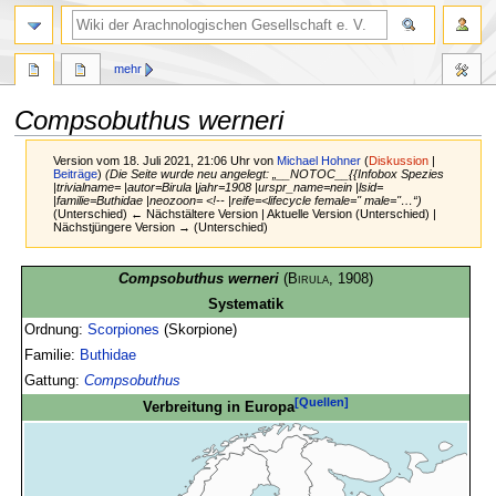
mehr
Compsobuthus werneri
Version vom 18. Juli 2021, 21:06 Uhr von
Michael Hohner
(
Diskussion
|
Beiträge
)
(Die Seite wurde neu angelegt: „__NOTOC__{{Infobox Spezies
|trivialname= |autor=Birula |jahr=1908 |urspr_name=nein |lsid=
|familie=Buthidae |neozoon= <!-- |reife=<lifecycle female='' male=''…“)
(Unterschied) ← Nächstältere Version | Aktuelle Version (Unterschied) |
Nächstjüngere Version → (Unterschied)
Zur
Zur
Compsobuthus werneri
(
Birula
, 1908)
Navigation
Suche
Systematik
springen
springen
Ordnung:
Scorpiones
(Skorpione)
Familie:
Buthidae
Gattung:
Compsobuthus
[Quellen]
Verbreitung in Europa