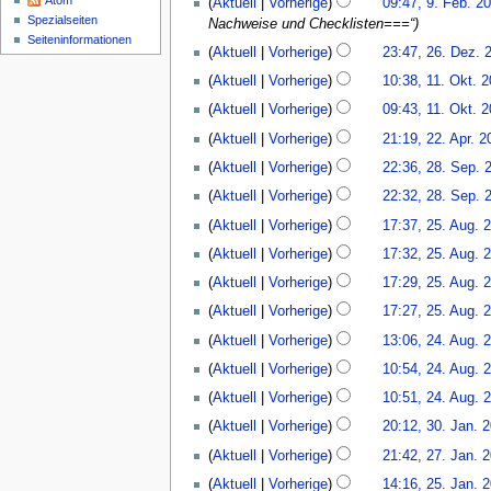
Atom
Aktuell
Vorherige
09:47, 9. Feb. 2
Februar
b
Spezialseiten
Nachweise und Checklisten===“
2017
e
Seiten­­informationen
26.
Aktuell
Vorherige
23:47, 26. Dez. 
i
Dezember
11.
t
Aktuell
Vorherige
10:38, 11. Okt. 
2016
Oktober
u
Aktuell
Vorherige
09:43, 11. Okt. 
2016
n
22.
Aktuell
Vorherige
21:19, 22. Apr. 2
g
April
28.
s
Aktuell
Vorherige
22:36, 28. Sep. 
2015
September
z
Aktuell
Vorherige
22:32, 28. Sep. 
2014
u
25.
s
Aktuell
Vorherige
17:37, 25. Aug. 
August
a
Aktuell
Vorherige
17:32, 25. Aug. 
2014
m
Aktuell
Vorherige
17:29, 25. Aug. 
m
e
Aktuell
Vorherige
17:27, 25. Aug. 
n
24.
Aktuell
Vorherige
13:06, 24. Aug. 
f
August
Aktuell
Vorherige
10:54, 24. Aug. 
a
2014
s
Aktuell
Vorherige
10:51, 24. Aug. 
s
K
30.
Aktuell
Vorherige
20:12, 30. Jan. 
u
e
Januar
27.
n
Aktuell
Vorherige
21:42, 27. Jan. 
i
2014
Januar
g
25.
n
Aktuell
Vorherige
14:16, 25. Jan. 
2013