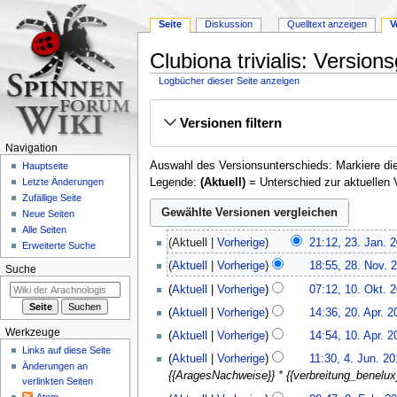
Seite
Diskussion
Quelltext anzeigen
V
Clubiona trivialis: Version
Logbücher dieser Seite anzeigen
Zur
Zur
Versionen filtern
Navigation
Suche
springen
springen
Navigation
Auswahl des Versionsunterschieds: Markiere die
Hauptseite
Legende:
(Aktuell)
= Unterschied zur aktuellen 
Letzte Änderungen
Zufällige Seite
Neue Seiten
Alle Seiten
23.
Aktuell
Vorherige
21:12, 23. Jan. 
Erweiterte Suche
Januar
K
28.
Aktuell
Vorherige
18:55, 28. Nov. 
2020
Suche
e
November
10.
Aktuell
Vorherige
07:12, 10. Okt. 
i
2019
Oktober
20.
n
Aktuell
Vorherige
14:36, 20. Apr. 2
2018
April
e
10.
Werkzeuge
Aktuell
Vorherige
14:54, 10. Apr. 2
2018
B
April
Links auf diese Seite
4.
Aktuell
Vorherige
11:30, 4. Jun. 2
e
2018
Änderungen an
Juni
{{AragesNachweise}} * {{verbreitung_benelu
a
verlinkten Seiten
2017
9.
r