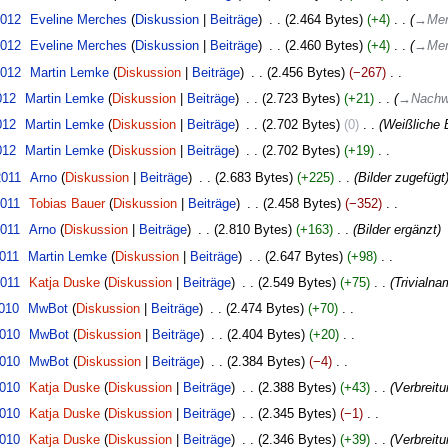
2012
‎
Eveline Merches
Diskussion
Beiträge
‎
2.464 Bytes
+4
‎
→
Mer
2012
‎
Eveline Merches
Diskussion
Beiträge
‎
2.460 Bytes
+4
‎
→
Mer
2012
‎
Martin Lemke
Diskussion
Beiträge
‎
2.456 Bytes
−267
‎
012
‎
Martin Lemke
Diskussion
Beiträge
‎
2.723 Bytes
+21
‎
→
Nachwe
012
‎
Martin Lemke
Diskussion
Beiträge
‎
2.702 Bytes
0
‎
Weißliche 
012
‎
Martin Lemke
Diskussion
Beiträge
‎
2.702 Bytes
+19
‎
2011
‎
Arno
Diskussion
Beiträge
‎
2.683 Bytes
+225
‎
Bilder zugefügt
2011
‎
Tobias Bauer
Diskussion
Beiträge
‎
2.458 Bytes
−352
‎
2011
‎
Arno
Diskussion
Beiträge
‎
2.810 Bytes
+163
‎
Bilder ergänzt
2011
‎
Martin Lemke
Diskussion
Beiträge
‎
2.647 Bytes
+98
‎
2011
‎
Katja Duske
Diskussion
Beiträge
‎
2.549 Bytes
+75
‎
Trivialna
2010
‎
MwBot
Diskussion
Beiträge
‎
2.474 Bytes
+70
‎
2010
‎
MwBot
Diskussion
Beiträge
‎
2.404 Bytes
+20
‎
2010
‎
MwBot
Diskussion
Beiträge
‎
2.384 Bytes
−4
‎
2010
‎
Katja Duske
Diskussion
Beiträge
‎
2.388 Bytes
+43
‎
Verbreitu
2010
‎
Katja Duske
Diskussion
Beiträge
‎
2.345 Bytes
−1
‎
2010
‎
Katja Duske
Diskussion
Beiträge
‎
2.346 Bytes
+39
‎
Verbreitu