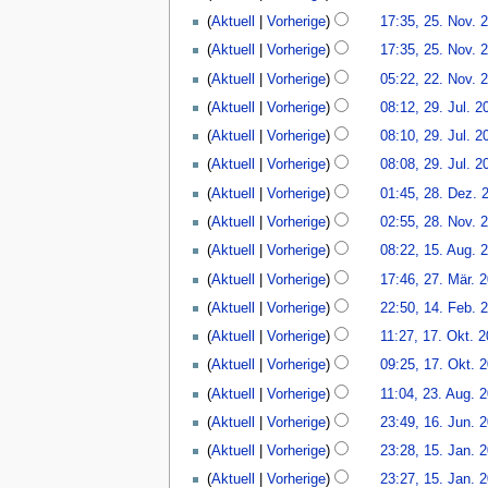
Januar
e
25.
Aktuell
Vorherige
17:35, 25. Nov. 
2013
B
November
Aktuell
Vorherige
17:35, 25. Nov. 
e
2012
22.
a
Aktuell
Vorherige
05:22, 22. Nov. 
November
r
K
29.
Aktuell
Vorherige
08:12, 29. Jul. 2
2012
b
e
Juli
e
Aktuell
Vorherige
08:10, 29. Jul. 2
i
2012
i
n
Aktuell
Vorherige
08:08, 29. Jul. 2
t
e
K
28.
Aktuell
Vorherige
01:45, 28. Dez. 
u
B
e
Dezember
28.
n
Aktuell
Vorherige
02:55, 28. Nov. 
e
i
2011
November
g
K
15.
a
n
Aktuell
Vorherige
08:22, 15. Aug. 
2011
s
e
August
r
e
27.
z
Aktuell
Vorherige
17:46, 27. Mär. 
i
2011
b
B
März
K
u
14.
n
e
Aktuell
Vorherige
22:50, 14. Feb. 
e
2011
e
s
Februar
e
i
17.
a
Aktuell
Vorherige
11:27, 17. Okt. 
i
a
2011
B
t
Oktober
r
K
n
m
Aktuell
Vorherige
09:25, 17. Okt. 
e
u
2010
b
e
e
m
K
23.
a
n
e
Aktuell
Vorherige
11:04, 23. Aug. 
i
B
e
e
August
r
g
i
K
16.
n
Aktuell
Vorherige
23:49, 16. Jun. 
e
n
i
2010
b
s
t
e
Juni
e
15.
a
f
n
e
z
Aktuell
Vorherige
23:28, 15. Jan. 
u
i
2010
B
Januar
r
a
e
i
K
u
n
n
Aktuell
Vorherige
23:27, 15. Jan. 
e
2010
b
s