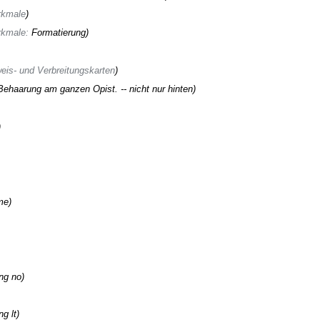
kmale
kmale
:
Formatierung
is- und Verbreitungskarten
Behaarung am ganzen Opist. -- nicht nur hinten
me
ng no
ng lt