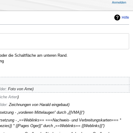
Anmelden
Hilfe
oder die Schaltfläche am unteren Rand.
ng
lder
:
Foto von Arne
iche Arten
lder
:
Zeichnungen von Harald eingebaut
setzung - „vorderen Mittelaugen“ durch „{{VMA}}“
rsetzung - „==Weblinks== ===Nachweis- und Verbreitungskarten=== *
zies}} * {{Pages Oger}}“ durch „==Weblinks== {{Weblinks}}“