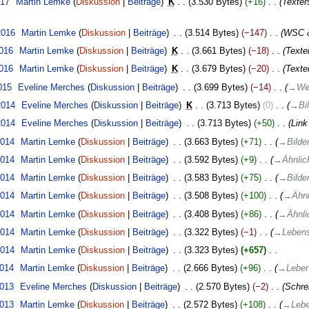
017
‎
Martin Lemke
Diskussion
Beiträge
‎
K
3.530 Bytes
+16
‎
Texter
2016
‎
Martin Lemke
Diskussion
Beiträge
‎
3.514 Bytes
−147
‎
WSC &
2016
‎
Martin Lemke
Diskussion
Beiträge
‎
K
3.661 Bytes
−18
‎
Texter
2016
‎
Martin Lemke
Diskussion
Beiträge
‎
K
3.679 Bytes
−20
‎
Texter
015
‎
Eveline Merches
Diskussion
Beiträge
‎
3.699 Bytes
−14
‎
→
We
2014
‎
Eveline Merches
Diskussion
Beiträge
‎
K
3.713 Bytes
0
‎
→
Bi
2014
‎
Eveline Merches
Diskussion
Beiträge
‎
3.713 Bytes
+50
‎
Link
2014
‎
Martin Lemke
Diskussion
Beiträge
‎
3.663 Bytes
+71
‎
→
Bilde
2014
‎
Martin Lemke
Diskussion
Beiträge
‎
3.592 Bytes
+9
‎
→
Ähnlic
2014
‎
Martin Lemke
Diskussion
Beiträge
‎
3.583 Bytes
+75
‎
→
Bilde
2014
‎
Martin Lemke
Diskussion
Beiträge
‎
3.508 Bytes
+100
‎
→
Ähnl
2014
‎
Martin Lemke
Diskussion
Beiträge
‎
3.408 Bytes
+86
‎
→
Ähnli
2014
‎
Martin Lemke
Diskussion
Beiträge
‎
3.322 Bytes
−1
‎
→
Leben
2014
‎
Martin Lemke
Diskussion
Beiträge
‎
3.323 Bytes
+657
‎
2014
‎
Martin Lemke
Diskussion
Beiträge
‎
2.666 Bytes
+96
‎
→
Lebe
2013
‎
Eveline Merches
Diskussion
Beiträge
‎
2.570 Bytes
−2
‎
Schrei
2013
‎
Martin Lemke
Diskussion
Beiträge
‎
2.572 Bytes
+108
‎
→
Leb