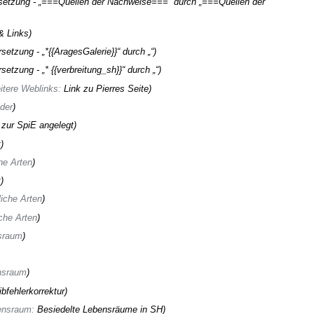
setzung - „===Quellen der Nachweise===“ durch „===Quellen der
 Links
setzung - „*{{AragesGalerie}}“ durch „“
setzung - „* {{verbreitung_sh}}“ durch „“
itere Weblinks
:
Link zu Pierres Seite
lder
 zur SpiE angelegt
r
he Arten
r
iche Arten
che Arten
sraum
nsraum
bfehlerkorrektur
ensraum
:
Besiedelte Lebensräume in SH