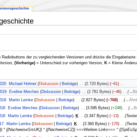
ersionsgeschichte
sgeschichte
 Radiobuttons der zu vergleichenden Versionen und drücke die Eingabetaste 
Version,
(Vorherige)
= Unterschied zur vorherigen Version,
K
= Kleine Änderu
2020
‎
Michael Hohner
Diskussion
Beiträge
‎
2.720 Bytes
−61
‎
2019
‎
Eveline Merches
Diskussion
Beiträge
‎
2.781 Bytes
−46
‎
→
Bi
2018
‎
Martin Lemke
Diskussion
Beiträge
‎
2.827 Bytes
−768
‎
→
Ähnl
018
‎
Eveline Merches
Diskussion
Beiträge
‎
3.595 Bytes
+248
‎
→
Bi
018
‎
Martin Lemke
Diskussion
Beiträge
‎
K
3.347 Bytes
−13
‎
Texter
017
‎
Martin Lemke
Diskussion
Beiträge
‎
K
3.360 Bytes
−170
‎
Texte
x}} * {{NachweiseSrsUK}} * {{NachweiseCZ}} ===Weitere Links=== * {{SpiEuSpe