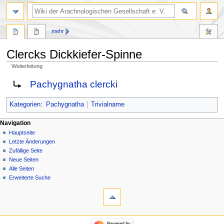
mehr
Clercks Dickkiefer-Spinne
Weiterleitung
Zur
Zur
Weiterleitung nach:
Pachygnatha clercki
Navigation
Suche
springen
springen
Kategorien
:
Pachygnatha
Trivialname
Navigation
Hauptseite
Letzte Änderungen
Zufällige Seite
Neue Seiten
Alle Seiten
Erweiterte Suche