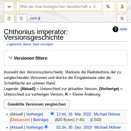
mehr
Hilfe
Chthonius imperator:
Versionsgeschichte
Logbücher dieser Seite anzeigen
Zur
Zur
Versionen filtern
Navigation
Suche
springen
springen
Auswahl des Versionsunterschieds: Markiere die Radiobuttons der zu
vergleichenden Versionen und drücke die Eingabetaste oder die
Schaltfläche am unteren Rand.
Legende:
(Aktuell)
= Unterschied zur aktuellen Version,
(Vorherige)
=
Unterschied zur vorherigen Version,
K
= Kleine Änderung
18.
Aktuell
Vorherige
12:44, 18. Mär. 2022
‎
Michael Hohner
März
Diskussion
Beiträge
‎
820 Bytes
+36
‎
LSID
2022
30.
Aktuell
Vorherige
02:34, 30. Dez. 2019
‎
Michael Hohner