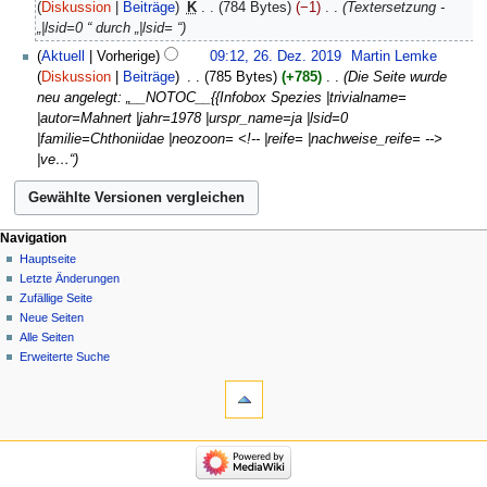
Dezember
Diskussion
Beiträge
‎
K
784 Bytes
−1
‎
Textersetzung -
2019
„|lsid=0 “ durch „|lsid= “
26.
Aktuell
Vorherige
09:12, 26. Dez. 2019
‎
Martin Lemke
Dezember
Diskussion
Beiträge
‎
785 Bytes
+785
‎
Die Seite wurde
2019
neu angelegt: „__NOTOC__{{Infobox Spezies |trivialname=
|autor=Mahnert |jahr=1978 |urspr_name=ja |lsid=0
|familie=Chthoniidae |neozoon= <!-- |reife= |nachweise_reife= -->
|ve…“
Navigation
Hauptseite
Letzte Änderungen
Zufällige Seite
Neue Seiten
Alle Seiten
Erweiterte Suche