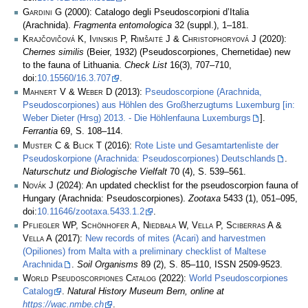
Gardini G
(2000): Catalogo degli Pseudoscorpioni d’Italia
(Arachnida).
Fragmenta entomologica
32 (suppl.), 1–181.
Krajčovičová K, Ivinskis P, Rimšaitė J & Christophoryová J
(2020):
Chernes similis
(Beier, 1932) (Pseudoscorpiones, Chernetidae) new
to the fauna of Lithuania.
Check List
16(3), 707–710,
doi:
10.15560/16.3.707
.
Mahnert V & Weber D
(2013):
Pseudoscorpione (Arachnida,
Pseudoscorpiones) aus Höhlen des Großherzugtums Luxemburg [in:
Weber Dieter (Hrsg) 2013. - Die Höhlenfauna Luxemburgs
].
Ferrantia
69, S. 108–114.
Muster C & Blick T
(2016):
Rote Liste und Gesamtartenliste der
Pseudoskorpione (Arachnida: Pseudoscorpiones) Deutschlands
.
Naturschutz und Biologische Vielfalt
70 (4), S. 539–561.
Novák J
(2024): An updated checklist for the pseudoscorpion fauna of
Hungary (Arachnida: Pseudoscorpiones).
Zootaxa
5433 (1), 051–095,
doi:
10.11646/zootaxa.5433.1.2
.
Pfliegler WP, Schönhofer A, Niedbała W, Vella P, Sciberras A &
Vella A
(2017):
New records of mites (Acari) and harvestmen
(Opiliones) from Malta with a preliminary checklist of Maltese
Arachnida
.
Soil Organisms
89 (2), S. 85–110, ISSN 2509-9523.
World Pseudoscorpiones Catalog
(2022):
World Pseudoscorpiones
Catalog
.
Natural History Museum Bern, online at
https://wac.nmbe.ch
.