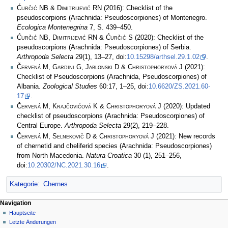
Ćurčić NB & Dimitrijević RN
(2016): Checklist of the
pseudoscorpions (Arachnida: Pseudoscorpiones) of Montenegro.
Ecologica Montenegrina
7, S. 439–450.
Ćurčić NB, Dimitrijević RN & Ćurčić S
(2020): Checklist of the
pseudoscorpions (Arachnida: Pseudoscorpiones) of Serbia.
Arthropoda Selecta
29(1), 13–27, doi:
10.15298/arthsel.29.1.02
.
Červená M, Gardini G, Jablonski D & Christophoryová J
(2021):
Checklist of Pseudoscorpions (Arachnida, Pseudoscorpiones) of
Albania.
Zoological Studies
60:17, 1–25, doi:
10.6620/ZS.2021.60-
17
.
Červená M, Krajčovičová K & Christophoryová J
(2020): Updated
checklist of pseudoscorpions (Arachnida: Pseudoscorpiones) of
Central Europe.
Arthropoda Selecta
29(2), 219–228.
Červená M, Selnekovič D & Christophoryová J
(2021): New records
of chernetid and cheliferid species (Arachnida: Pseudoscorpiones)
from North Macedonia.
Natura Croatica
30 (1), 251–256,
doi:
10.20302/NC.2021.30.16
.
Kategorie
:
Chernes
Navigation
Hauptseite
Letzte Änderungen