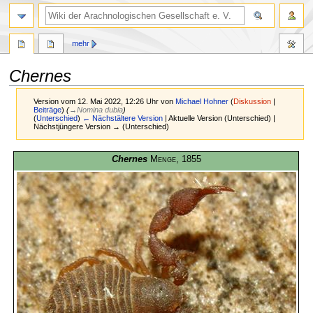
mehr
Chernes
Version vom 12. Mai 2022, 12:26 Uhr von
Michael Hohner
(
Diskussion
|
Beiträge
)
(
→
Nomina dubia
)
(
Unterschied
)
← Nächstältere Version
| Aktuelle Version (Unterschied) |
Nächstjüngere Version → (Unterschied)
Zur
Zur
Chernes
Menge
, 1855
Navigation
Suche
springen
springen