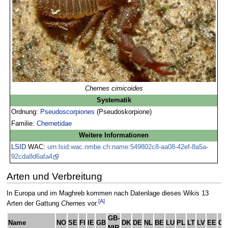
Chernes cimicoides
Systematik
Ordnung:
Pseudoscorpiones
(Pseudoskorpione)
Familie:
Chernetidae
Weitere Informationen
LSID
WAC:
urn:lsid:wac.nmbe.ch:name:549802c8-aa08-42ef-8a5a-
92cda8d6afa4
Arten und Verbreitung
In Europa und im Maghreb kommen nach Datenlage dieses Wikis 13
[A]
Arten der Gattung
Chernes
vor.
GB-
Name
NO
SE
FI
IE
GB
DK
DE
NL
BE
LU
PL
LT
LV
EE
CH
NIR