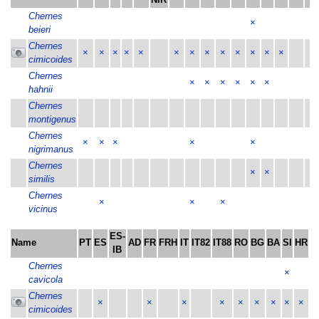
Chernes
×
beieri
Chernes
×
×
×
×
×
×
×
×
×
×
×
×
×
×
cimicoides
Chernes
×
×
×
×
×
×
×
hahnii
Chernes
×
montigenus
Chernes
×
×
×
×
×
×
nigrimanus
Chernes
×
×
similis
Chernes
×
×
×
×
vicinus
ES-
Name
PT
ES
AD
FR
FRH
IT
IT82
IT88
RO
BG
BA
SI
HR
M
IB
Chernes
×
cavicola
Chernes
×
×
×
×
×
×
×
×
×
cimicoides