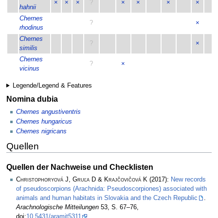
×
×
×
?
×
×
×
×
hahnii
Chernes
?
×
rhodinus
Chernes
?
×
similis
Chernes
?
×
vicinus
Legende/Legend & Features
Nomina dubia
Chernes angustiventris
Chernes hungaricus
Chernes nigricans
Quellen
Quellen der Nachweise und Checklisten
Christophoryová J, Gruľa D & Krajčovičová K
(2017):
New records
of pseudoscorpions (Arachnida: Pseudoscorpiones) associated with
animals and human habitats in Slovakia and the Czech Republic
.
Arachnologische Mitteilungen
53, S. 67–76,
doi:
10.5431/aramit5311
.