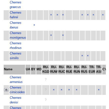
Chernes
graecus
Chernes
×
×
×
×
×
×
×
hahnii
Chernes
×
iberus
Chernes
×
×
montigenus
Chernes
rhodinus
Chernes
×
×
similis
RU-
RU-
RU-
RU-
RU-
RU-
TR-
TR-
Name
UA
BY
MD
CY
KGD
RUW
RUC
RUE
RUN
RUS
EUR
ASI
Chernes
?
armenius
Chernes
?
×
×
×
×
×
cimicoides
Chernes
?
denisi
Chernes