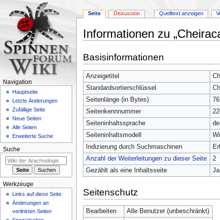
Seite
Diskussion
Quelltext anzeigen
V
Informationen zu „Cheiraca
Zur
Zur
Basisinformationen
Navigation
Suche
springen
springen
Anzeigetitel
Ch
Navigation
Standardsortierschlüssel
Ch
Hauptseite
Seitenlänge (in Bytes)
76
Letzte Änderungen
Zufällige Seite
Seitenkennnummer
22
Neue Seiten
Seiteninhaltssprache
de
Alle Seiten
Seiteninhaltsmodell
Wi
Erweiterte Suche
Indizierung durch Suchmaschinen
Er
Suche
Anzahl der Weiterleitungen zu dieser Seite
2
Gezählt als eine Inhaltsseite
Ja
Werkzeuge
Seitenschutz
Links auf diese Seite
Änderungen an
Bearbeiten
Alle Benutzer (unbeschränkt)
verlinkten Seiten