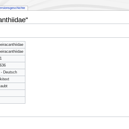
ersionsgeschichte
nthiidae“
eiracanthiidae
eiracanthiidae
1
636
 - Deutsch
kitext
laubt