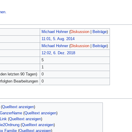
hen.
Michael Hohner
(
Diskussion
|
Beiträge
)
11:01, 5. Aug. 2014
Michael Hohner
(
Diskussion
|
Beiträge
)
12:02, 6. Dez. 2018
5
1
 den letzten 90 Tagen)
0
erfolgten Bearbeitungen
0
(
Quelltext anzeigen
)
orGanzerName
(
Quelltext anzeigen
)
Link
(
Quelltext anzeigen
)
lie2Ordnung
(
Quelltext anzeigen
)
ox Familie
(
Quelltext anzeigen
)