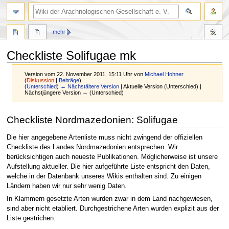
mehr
Checkliste Solifugae mk
Version vom 22. November 2011, 15:11 Uhr von
Michael Hohner
(
Diskussion
|
Beiträge
)
(
Unterschied
)
← Nächstältere Version
| Aktuelle Version (Unterschied) |
Nächstjüngere Version → (Unterschied)
Zur
Zur
Checkliste Nordmazedonien: Solifugae
Navigation
Suche
springen
springen
Die hier angegebene Artenliste muss nicht zwingend der offiziellen
Checkliste des Landes Nordmazedonien entsprechen. Wir
berücksichtigen auch neueste Publikationen. Möglicherweise ist unsere
Aufstellung aktueller. Die hier aufgeführte Liste entspricht den Daten,
welche in der Datenbank unseres Wikis enthalten sind. Zu einigen
Ländern haben wir nur sehr wenig Daten.
In Klammern gesetzte Arten wurden zwar in dem Land nachgewiesen,
sind aber nicht etabliert. Durchgestrichene Arten wurden explizit aus der
Liste gestrichen.