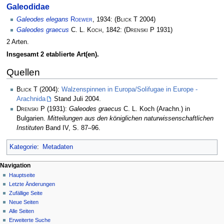
Galeodidae
Galeodes elegans
Roewer
, 1934:
(
Blick T
2004)
Galeodes graecus
C. L. Koch
, 1842:
(
Drenski P
1931)
2 Arten.
Insgesamt 2 etablierte Art(en).
Quellen
Blick T
(2004):
Walzenspinnen in Europa/Solifugae in Europe -
Arachnida
Stand Juli 2004.
Drenski P
(1931):
Galeodes graecus
C. L. Koch (Arachn.) in
Bulgarien.
Mitteilungen aus den königlichen naturwissenschaftlichen
Instituten
Band IV, S. 87–96.
Kategorie
:
Metadaten
Navigation
Hauptseite
Letzte Änderungen
Zufällige Seite
Neue Seiten
Alle Seiten
Erweiterte Suche