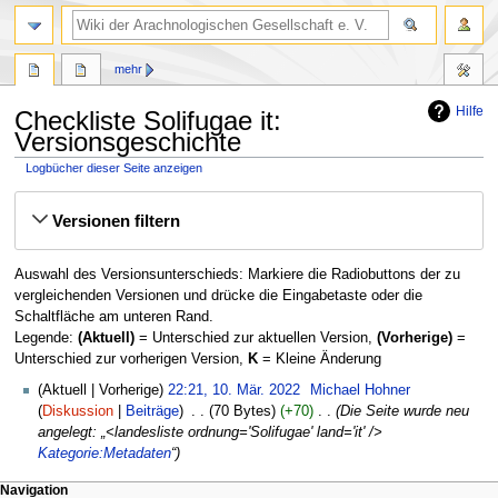
mehr
Hilfe
Checkliste Solifugae it:
Versionsgeschichte
Logbücher dieser Seite anzeigen
Zur
Zur
Versionen filtern
Navigation
Suche
springen
springen
Auswahl des Versionsunterschieds: Markiere die Radiobuttons der zu
vergleichenden Versionen und drücke die Eingabetaste oder die
Schaltfläche am unteren Rand.
Legende:
(Aktuell)
= Unterschied zur aktuellen Version,
(Vorherige)
=
Unterschied zur vorherigen Version,
K
= Kleine Änderung
10.
Aktuell
Vorherige
22:21, 10. Mär. 2022
‎
Michael Hohner
März
Diskussion
Beiträge
‎
70 Bytes
+70
‎
Die Seite wurde neu
2022
angelegt: „<landesliste ordnung='Solifugae' land='it' />
Kategorie:Metadaten
“
Navigation