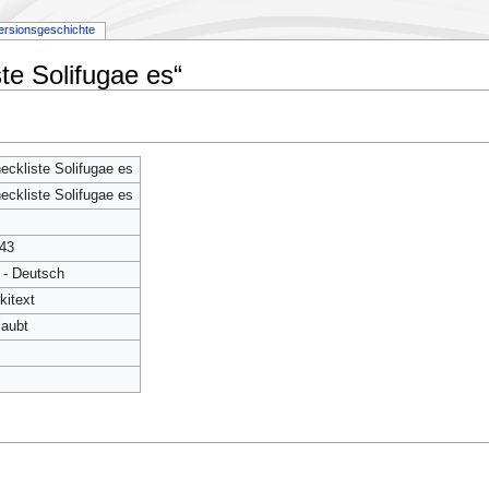
ersionsgeschichte
te Solifugae es“
eckliste Solifugae es
eckliste Solifugae es
43
 - Deutsch
kitext
laubt