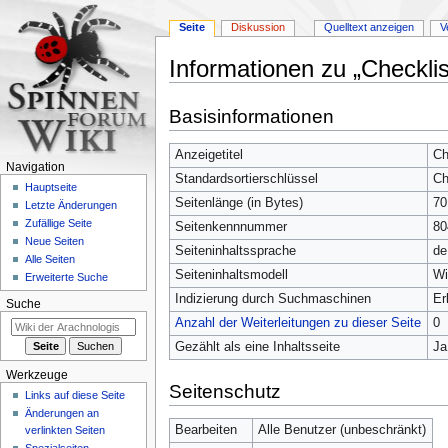
Seite
Diskussion
Quelltext anzeigen
V
Informationen zu „Checklis
Zur
Zur
Basisinformationen
Navigation
Suche
springen
springen
Anzeigetitel
Ch
Navigation
Standardsortierschlüssel
Ch
Hauptseite
Seitenlänge (in Bytes)
70
Letzte Änderungen
Zufällige Seite
Seitenkennnummer
80
Neue Seiten
Seiteninhaltssprache
de
Alle Seiten
Seiteninhaltsmodell
Wi
Erweiterte Suche
Indizierung durch Suchmaschinen
Er
Suche
Anzahl der Weiterleitungen zu dieser Seite
0
Gezählt als eine Inhaltsseite
Ja
Werkzeuge
Seitenschutz
Links auf diese Seite
Änderungen an
Bearbeiten
Alle Benutzer (unbeschränkt)
verlinkten Seiten