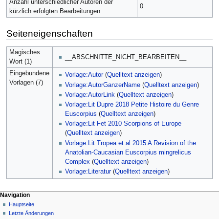
Anzahl unterschiedlicher Autoren der
0
kürzlich erfolgten Bearbeitungen
Seiteneigenschaften
Magisches
__ABSCHNITTE_NICHT_BEARBEITEN__
Wort (1)
Eingebundene
Vorlage:Autor
(
Quelltext anzeigen
)
Vorlagen (7)
Vorlage:AutorGanzerName
(
Quelltext anzeigen
)
Vorlage:AutorLink
(
Quelltext anzeigen
)
Vorlage:Lit Dupre 2018 Petite Histoire du Genre
Euscorpius
(
Quelltext anzeigen
)
Vorlage:Lit Fet 2010 Scorpions of Europe
(
Quelltext anzeigen
)
Vorlage:Lit Tropea et al 2015 A Revision of the
Anatolian-Caucasian Euscorpius mingrelicus
Complex
(
Quelltext anzeigen
)
Vorlage:Literatur
(
Quelltext anzeigen
)
Navigation
Hauptseite
Letzte Änderungen