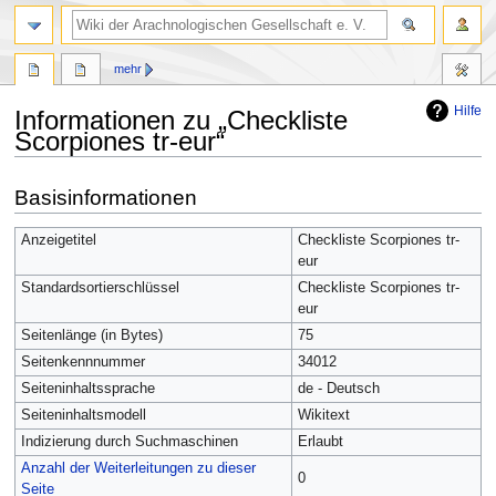
mehr
Hilfe
Informationen zu „Checkliste
Scorpiones tr-eur“
Zur
Zur
Basisinformationen
Navigation
Suche
springen
springen
Anzeigetitel
Checkliste Scorpiones tr-
eur
Standardsortierschlüssel
Checkliste Scorpiones tr-
eur
Seitenlänge (in Bytes)
75
Seitenkennnummer
34012
Seiteninhaltssprache
de - Deutsch
Seiteninhaltsmodell
Wikitext
Indizierung durch Suchmaschinen
Erlaubt
Anzahl der Weiterleitungen zu dieser
0
Seite