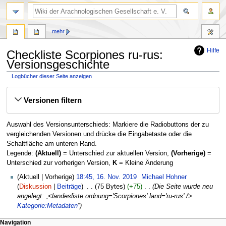
mehr
Hilfe
Checkliste Scorpiones ru-rus:
Versionsgeschichte
Logbücher dieser Seite anzeigen
Zur
Zur
Versionen filtern
Navigation
Suche
springen
springen
Auswahl des Versionsunterschieds: Markiere die Radiobuttons der zu
vergleichenden Versionen und drücke die Eingabetaste oder die
Schaltfläche am unteren Rand.
Legende:
(Aktuell)
= Unterschied zur aktuellen Version,
(Vorherige)
=
Unterschied zur vorherigen Version,
K
= Kleine Änderung
16.
Aktuell
Vorherige
18:45, 16. Nov. 2019
‎
Michael Hohner
November
Diskussion
Beiträge
‎
75 Bytes
+75
‎
Die Seite wurde neu
2019
angelegt: „<landesliste ordnung='Scorpiones' land='ru-rus' />
Kategorie:Metadaten
“
Navigation