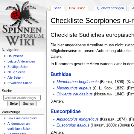
Seite
Diskussion
Quelltext anzeigen
V
Checkliste Scorpiones ru-
Zur
Zur
Checkliste Südliches europäisc
Navigation
Suche
springen
springen
Die hier angegebene Artenliste muss nicht zwin
Navigation
Möglicherweise ist unsere Aufstellung aktueller.
Hauptseite
Daten.
Letzte Änderungen
In Klammern gesetzte Arten wurden zwar in dem L
Zufällige Seite
Neue Seiten
Buthidae
Alle Seiten
Mesobuthus bogdoensis
(
Birula
, 1896):
(
Kov
Erweiterte Suche
Mesobuthus eupeus
(
C. L. Koch
, 1839):
(
Fet
Suche
Olivierus caucasicus
(
Nordmann
, 1840):
(
Fet
3 Arten.
Euscorpiidae
Werkzeuge
Links auf diese Seite
Alpiscorpius mingrelicus
(
Kessler
, 1874):
(
F
Änderungen an
Euscorpius italicus
(
Herbst
, 1800):
(
Dupre G
verlinkten Seiten
2 Arten.