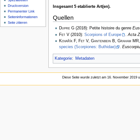
Spezialseiten
Druckversion
Insgesamt 5 etablierte Art(en).
Permanenter Link
Quellen
Seiten­­informationen
Seite zitieren
Dupre G
(2018): Petite histoire du genre
Eus
Fet V
(2010):
Scorpions of Europe
.
Acta Z
Kovařík F, Fet V, Gantenbein B, Graham MR
species (Scorpiones: Buthidae)
.
Euscorpi
Kategorie
:
Metadaten
Diese Seite wurde zuletzt am 16. November 2019 u