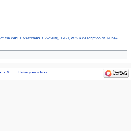
 of the genus
Mesobuthus
Vachon
}, 1950, with a description of 14 new
t e. V.
Haftungsausschluss