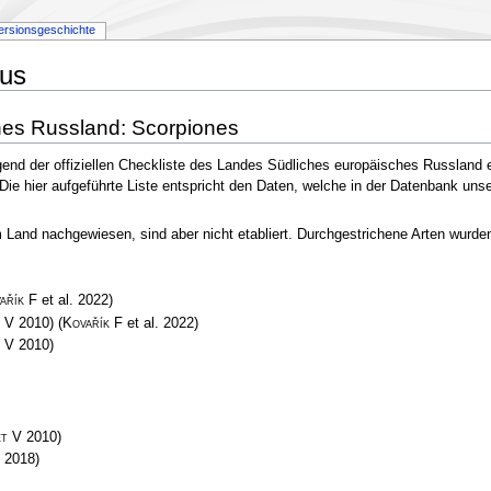
ersionsgeschichte
rus
hes Russland: Scorpiones
gend der offiziellen Checkliste des Landes Südliches europäisches Russland 
 Die hier aufgeführte Liste entspricht den Daten, welche in der Datenbank uns
and nachgewiesen, sind aber nicht etabliert. Durchgestrichene Arten wurden e
ařík F
et al. 2022)
 V
2010)
(
Kovařík F
et al. 2022)
 V
2010)
et V
2010)
2018)