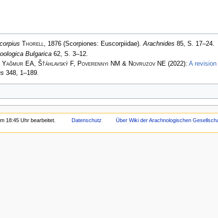
corpius
Thorell
, 1876 (Scorpiones: Euscorpiidae).
Arachnides
85, S. 17–24.
oologica Bulgarica
62, S. 3–12.
, Yağmur EA, Šťáhlavský F, Poverennyi NM & Novruzov NE
(2022):
A revision
us
348, 1–189.
m 18:45 Uhr bearbeitet.
Datenschutz
Über Wiki der Arachnologischen Gesellschaf