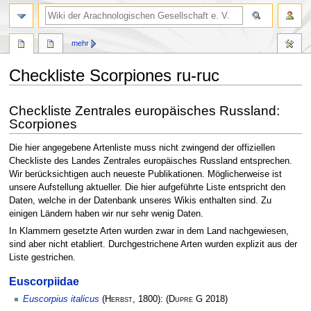
mehr
Checkliste Scorpiones ru-ruc
Zur
Zur
Checkliste Zentrales europäisches Russland:
Navigation
Suche
Scorpiones
springen
springen
Die hier angegebene Artenliste muss nicht zwingend der offiziellen
Checkliste des Landes Zentrales europäisches Russland entsprechen.
Wir berücksichtigen auch neueste Publikationen. Möglicherweise ist
unsere Aufstellung aktueller. Die hier aufgeführte Liste entspricht den
Daten, welche in der Datenbank unseres Wikis enthalten sind. Zu
einigen Ländern haben wir nur sehr wenig Daten.
In Klammern gesetzte Arten wurden zwar in dem Land nachgewiesen,
sind aber nicht etabliert. Durchgestrichene Arten wurden explizit aus der
Liste gestrichen.
Euscorpiidae
Euscorpius italicus
(
Herbst
, 1800):
(
Dupre G
2018)