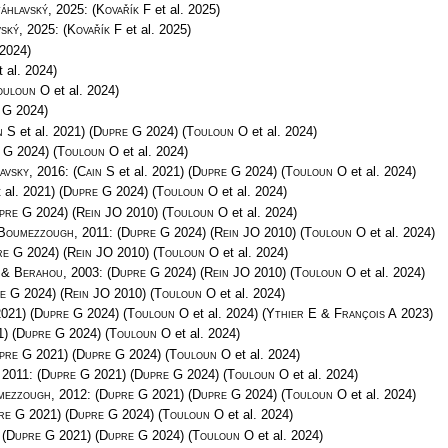
áhlavský
, 2025:
(
Kovařík F
et al. 2025)
vský
, 2025:
(
Kovařík F
et al. 2025)
2024)
 al. 2024)
ouloun O
et al. 2024)
 G
2024)
n S
et al. 2021)
(
Dupre G
2024)
(
Touloun O
et al. 2024)
 G
2024)
(
Touloun O
et al. 2024)
avsky
, 2016:
(
Cain S
et al. 2021)
(
Dupre G
2024)
(
Touloun O
et al. 2024)
 al. 2021)
(
Dupre G
2024)
(
Touloun O
et al. 2024)
pre G
2024)
(
Rein JO
2010)
(
Touloun O
et al. 2024)
 Boumezzough
, 2011:
(
Dupre G
2024)
(
Rein JO
2010)
(
Touloun O
et al. 2024)
re G
2024)
(
Rein JO
2010)
(
Touloun O
et al. 2024)
 & Berahou
, 2003:
(
Dupre G
2024)
(
Rein JO
2010)
(
Touloun O
et al. 2024)
e G
2024)
(
Rein JO
2010)
(
Touloun O
et al. 2024)
021)
(
Dupre G
2024)
(
Touloun O
et al. 2024)
(
Ythier E & François A
2023)
1)
(
Dupre G
2024)
(
Touloun O
et al. 2024)
pre G
2021)
(
Dupre G
2024)
(
Touloun O
et al. 2024)
, 2011:
(
Dupre G
2021)
(
Dupre G
2024)
(
Touloun O
et al. 2024)
mezzough
, 2012:
(
Dupre G
2021)
(
Dupre G
2024)
(
Touloun O
et al. 2024)
re G
2021)
(
Dupre G
2024)
(
Touloun O
et al. 2024)
:
(
Dupre G
2021)
(
Dupre G
2024)
(
Touloun O
et al. 2024)