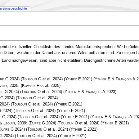
ersionsgeschichte
gend der offiziellen Checkliste des Landes Marokko entsprechen. Wir berücksi
 den Daten, welche in der Datenbank unseres Wikis enthalten sind. Zu einigen 
and nachgewiesen, sind aber nicht etabliert. Durchgestrichene Arten wurden e
re G
2024)
(
Touloun O
et al. 2024)
(
Ythier E
2021)
(
Ythier E & François A
2
vský
, 2025:
(
Kovařík F
et al. 2025)
re G
2024)
(
Touloun O
et al. 2024)
(
Ythier E & François A
2023)
 G
2024)
(
Touloun O
et al. 2024)
2024)
(
Touloun O
et al. 2024)
(
Ythier E
2021)
G
2024)
(
Touloun O
et al. 2024)
(
Ythier E
2021)
e G
2024)
(
Touloun O
et al. 2024)
(
Ythier E
2021)
(
Ythier E & François A
202
& Leguin
, 2009:
(
Dupre G
2024)
(
Touloun O
et al. 2024)
(
Ythier E
2021)
Dupre G
2024)
(
Touloun O
et al. 2024)
(
Ythier E
2021)
 G
2024)
(
Touloun O
et al. 2024)
(
Ythier E
2021)