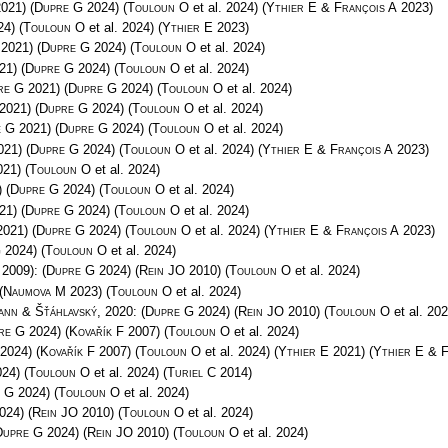
021)
(
Dupre G
2024)
(
Touloun O
et al. 2024)
(
Ythier E & François A
2023)
24)
(
Touloun O
et al. 2024)
(
Ythier E
2023)
2021)
(
Dupre G
2024)
(
Touloun O
et al. 2024)
21)
(
Dupre G
2024)
(
Touloun O
et al. 2024)
re G
2021)
(
Dupre G
2024)
(
Touloun O
et al. 2024)
2021)
(
Dupre G
2024)
(
Touloun O
et al. 2024)
e G
2021)
(
Dupre G
2024)
(
Touloun O
et al. 2024)
021)
(
Dupre G
2024)
(
Touloun O
et al. 2024)
(
Ythier E & François A
2023)
21)
(
Touloun O
et al. 2024)
)
(
Dupre G
2024)
(
Touloun O
et al. 2024)
21)
(
Dupre G
2024)
(
Touloun O
et al. 2024)
021)
(
Dupre G
2024)
(
Touloun O
et al. 2024)
(
Ythier E & François A
2023)
G
2024)
(
Touloun O
et al. 2024)
 2009):
(
Dupre G
2024)
(
Rein JO
2010)
(
Touloun O
et al. 2024)
(
Naumova M
2023)
(
Touloun O
et al. 2024)
ann & Šťáhlavský
, 2020:
(
Dupre G
2024)
(
Rein JO
2010)
(
Touloun O
et al. 202
re G
2024)
(
Kovařík F
2007)
(
Touloun O
et al. 2024)
2024)
(
Kovařík F
2007)
(
Touloun O
et al. 2024)
(
Ythier E
2021)
(
Ythier E & F
24)
(
Touloun O
et al. 2024)
(
Turiel C
2014)
 G
2024)
(
Touloun O
et al. 2024)
024)
(
Rein JO
2010)
(
Touloun O
et al. 2024)
Dupre G
2024)
(
Rein JO
2010)
(
Touloun O
et al. 2024)