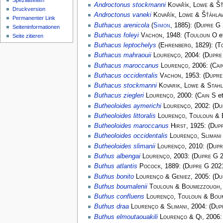
Spezialseiten
Androctonus stockmanni
Kovařík, Lowe & Šť
Druckversion
Androctonus vaneki
Kovařík, Lowe & Šťáhla
Permanenter Link
Buthacus arenicola
(
Simon
, 1885):
(
Dupre G
Seiten­­informationen
Buthacus foleyi
Vachon
, 1948:
(
Touloun O
et
Seite zitieren
Buthacus leptochelys
(
Ehrenberg
, 1829):
(
T
Buthacus mahraouii
Lourenço
, 2004:
(
Dupre
Buthacus maroccanus
Lourenço
, 2006:
(
Cai
Buthacus occidentalis
Vachon
, 1953:
(
Dupre
Buthacus stockmanni
Kovarik, Lowe & Stahl
Buthacus ziegleri
Lourenço
, 2000:
(
Cain S
et
Butheoloides aymerichi
Lourenço
, 2002:
(
Du
Butheoloides littoralis
Lourenço, Touloun &
Butheoloides maroccanus
Hirst
, 1925:
(
Dup
Butheoloides occidentalis
Lourenço, Slimani
Butheoloides slimanii
Lourenço
, 2010:
(
Dupr
Buthus albengai
Lourenço
, 2003:
(
Dupre G
2
Buthus atlantis
Pocock
, 1889:
(
Dupre G
202
Buthus bonito
Lourenço & Geniez
, 2005:
(
Du
Buthus boumalenii
Touloun & Boumezzough
Buthus confluens
Lourenço, Touloun & Bou
Buthus draa
Lourenço & Slimani
, 2004:
(
Dup
Buthus elmoutaouakili
Lourenço & Qi
, 2006