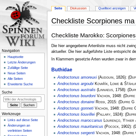
Seite
Diskussion
Quelltext anzeigen
V
Checkliste Scorpiones ma
Zur
Zur
Checkliste Marokko: Scorpiones
Navigation
Suche
springen
springen
Die hier angegebene Artenliste muss nicht zwin
Navigation
aktueller. Die hier aufgeführte Liste entspricht
Hauptseite
In Klammern gesetzte Arten wurden zwar in dem L
Letzte Änderungen
Zufällige Seite
Buthidae
Neue Seiten
Androctonus amoreuxi
(
Audouin
, 1826):
(
Dup
Alle Seiten
Androctonus argoubi
Kovařík, Lowe & Šťáhla
Erweiterte Suche
Androctonus australis
(
Linnaeus
, 1758):
(
Dup
Suche
Androctonus bourdoni
Vachon
, 1948:
(
Dupre
Androctonus donairei
Rossi
, 2015:
(
Dupre G
Androctonus gonneti
Vachon
, 1948:
(
Dupre 
Werkzeuge
Androctonus liouvillei
(
Pallary
, 1924):
(
Dupr
Links auf diese Seite
Androctonus maroccanus
Lourenço, Ythier 
Änderungen an
Androctonus mauritanicus
(
Pocock
, 1902):
(
verlinkten Seiten
Androctonus sergenti
Vachon
, 1948:
(
Dupre