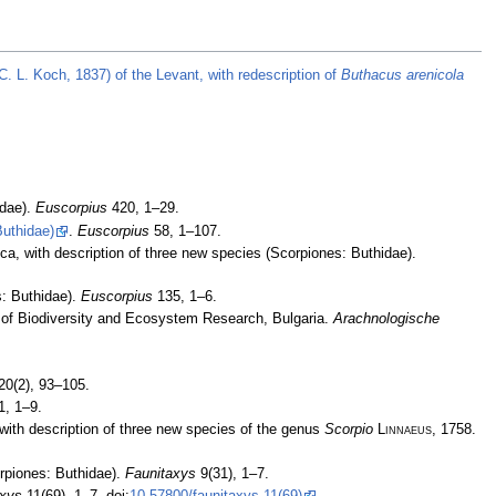
C. L. Koch, 1837) of the Levant, with redescription of
Buthacus arenicola
idae).
Euscorpius
420, 1–29.
Buthidae)
.
Euscorpius
58, 1–107.
ica, with description of three new species (Scorpiones: Buthidae).
s: Buthidae).
Euscorpius
135, 1–6.
e of Biodiversity and Ecosystem Research, Bulgaria.
Arachnologische
20(2), 93–105.
, 1–9.
with description of three new species of the genus
Scorpio
Linnaeus
, 1758.
rpiones: Buthidae).
Faunitaxys
9(31), 1–7.
axys
11(69), 1–7, doi:
10.57800/faunitaxys-11(69)
.