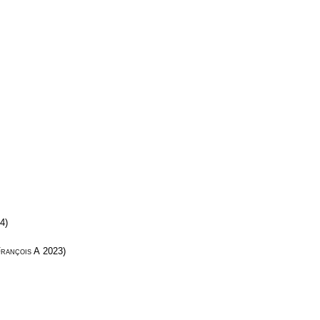
4)
rançois A
2023)