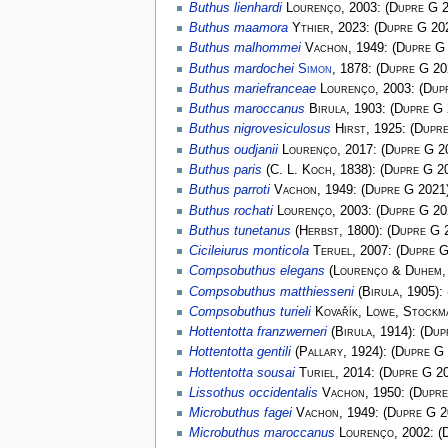
Buthus lienhardi
Lourenço
, 2003:
(
Dupre G
2
Buthus maamora
Ythier
, 2023:
(
Dupre G
20
Buthus malhommei
Vachon
, 1949:
(
Dupre G
Buthus mardochei
Simon
, 1878:
(
Dupre G
20
Buthus mariefranceae
Lourenço
, 2003:
(
Dup
Buthus maroccanus
Birula
, 1903:
(
Dupre G
Buthus nigrovesiculosus
Hirst
, 1925:
(
Dupr
Buthus oudjanii
Lourenço
, 2017:
(
Dupre G
2
Buthus paris
(
C. L. Koch
, 1838):
(
Dupre G
20
Buthus parroti
Vachon
, 1949:
(
Dupre G
2021
Buthus rochati
Lourenço
, 2003:
(
Dupre G
20
Buthus tunetanus
(
Herbst
, 1800):
(
Dupre G
2
Cicileiurus monticola
Teruel
, 2007:
(
Dupre 
Compsobuthus elegans
(
Lourenço & Duhem
,
Compsobuthus matthiesseni
(
Birula
, 1905):
Compsobuthus turieli
Kovařík, Lowe, Stockm
Hottentotta franzwerneri
(
Birula
, 1914):
(
Dup
Hottentotta gentili
(
Pallary
, 1924):
(
Dupre G
Hottentotta sousai
Turiel
, 2014:
(
Dupre G
20
Lissothus occidentalis
Vachon
, 1950:
(
Dupre
Microbuthus fagei
Vachon
, 1949:
(
Dupre G
2
Microbuthus maroccanus
Lourenço
, 2002:
(