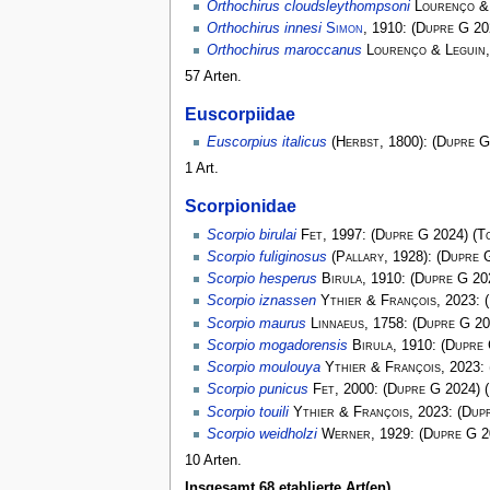
Orthochirus cloudsleythompsoni
Lourenço &
Orthochirus innesi
Simon
, 1910:
(
Dupre G
20
Orthochirus maroccanus
Lourenço & Leguin
57 Arten.
Euscorpiidae
Euscorpius italicus
(
Herbst
, 1800):
(
Dupre G
1 Art.
Scorpionidae
Scorpio birulai
Fet
, 1997:
(
Dupre G
2024)
(
T
Scorpio fuliginosus
(
Pallary
, 1928):
(
Dupre 
Scorpio hesperus
Birula
, 1910:
(
Dupre G
20
Scorpio iznassen
Ythier & François
, 2023:
(
Scorpio maurus
Linnaeus
, 1758:
(
Dupre G
20
Scorpio mogadorensis
Birula
, 1910:
(
Dupre
Scorpio moulouya
Ythier & François
, 2023:
Scorpio punicus
Fet
, 2000:
(
Dupre G
2024)
(
Scorpio touili
Ythier & François
, 2023:
(
Dup
Scorpio weidholzi
Werner
, 1929:
(
Dupre G
2
10 Arten.
Insgesamt 68 etablierte Art(en).