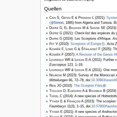
Quellen
Cain S, Gefen E & Prendini L
(2021):
System
(
Simon
, 1885) from Algeria and Tunisia.
Bu
Dupre G, El Bouhissi M & Sadine SE
(2023):
Dupre G
(2021): Check-list des espèces du
Dupre G
(2024): Les Scorpions d'Afrique.
Ar
Fet V
(2010):
Scorpions of Europe
.
Acta Z
Kovařík F, Lowe G & Šťáhlavský F
(2025): Th
Kovařík F
(2007):
A Revision of the Genus
Ho
Lourenço WR & Leguin E-A
(2011): Further 
Euscorpius
123, 1–19.
Lourenço WR & Leguin E-A
(2011): One mor
Naumova M
(2023): Survey of the Moroccan ar
Mitteilungen
66, 72–78, doi:
10.30963/aramit
Rein JO
(2010):
The Scorpion Files
.
Touloun O, Elmourid A & Bouimeja B
(2024):
Turiel C
(2014): A new species of
Hottentott
Ythier E & François A
(2023): The scorpion 
Faunitaxys
11(3), 1–15, doi:
10.57800/faunita
Ythier E
(2021): A new species of
Androcto
Ythier E
(2023): A new species of
Buthus
L