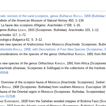
atic revision of the sand scorpions, genus
Buthacus
Birula
, 1908 (Buthidae 
lletin of the American Museum of Natural History
450, 1–134.
 La faune des scorpions d'Algérie.
Arachnides
n°108, 1–16.
 genre
Buthus
Leach
, 1815 (Scorpiones: Buthidae).
Arachnides
103, 1­–12.
achnides
117, 1–72.
oologica Bulgarica
62, S. 3–12.
ree new species of
Androctonus
from Morocco (Arachnida: Scorpiones: Buth
ttentotta
Birula
, 1908, with Descriptions of Four New Species (Scorpiones, 
considerations on the species of the genus
Orthochirus
Karsch
, 1891 from Afr
e new species of the genus
Orthochirus
Karsch
, 1891 from Africa (Scorpione
achnids (Araneae, Scorpiones & Solifugae) in the collections of the Institut
6608
.
 Overview of the scorpion fauna of Morocco (Arachnida: Scorpiones).
Serket
a
Birula
, 1908 (Scorpiones: Buthidae) from southern Morocco.
Euscorpius
181
fauna of the Oriental region in Morocco (Scorpiones: Buthidae, Scorpionidae) 
xys-11(3)
.
nus
Ehrenberg
, 1828 from the Sahelian wooded steppes of Burkina Faso (Sco
each
, 1815 from the Atlantic coast of Morocco (Scorpiones: Buthidae).
Faunit