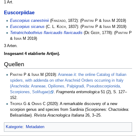
1 Art.
Euscorpiidae
Euscorpius canestrinii
(
Fanzago
, 1872):
(
Pantini P & Isaia M
2019)
Euscorpius sicanus
(
C. L. Koch
, 1837):
(
Pantini P & Isaia M
2019)
Tetratrichobothrius flavicaudis flavicaudis
(
De Geer
, 1778):
(
Pantini P
& Isaia M
2019)
3 Arten.
Insgesamt 4 etablierte Art(en).
Quellen
Pantini P & Isaia M
(2019):
Araneae.it: the online Catalog of Italian
spiders, with addenda on other Arachnid Orders occurring in Italy
(Arachnida: Araneae, Opiliones, Palpigradi, Pseudoscorpionida,
Scorpiones, Solifugae)
.
Fragmenta entomologica
51 (2), S. 127–
152.
Tropea G & Onnis C
(2020): A remarkable discovery of a new
scorpion genus and species from Sardinia (Scorpiones: Chactoidea:
Belisariidae).
Rivista Aracnologica Italiana
26, 3–25.
Kategorie
:
Metadaten