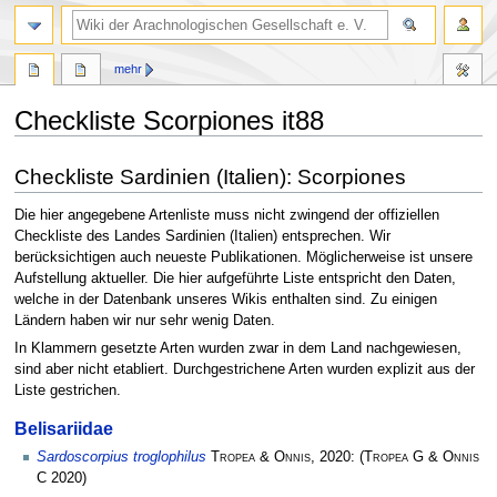
mehr
Checkliste Scorpiones it88
Zur
Zur
Checkliste Sardinien (Italien): Scorpiones
Navigation
Suche
springen
springen
Die hier angegebene Artenliste muss nicht zwingend der offiziellen
Checkliste des Landes Sardinien (Italien) entsprechen. Wir
berücksichtigen auch neueste Publikationen. Möglicherweise ist unsere
Aufstellung aktueller. Die hier aufgeführte Liste entspricht den Daten,
welche in der Datenbank unseres Wikis enthalten sind. Zu einigen
Ländern haben wir nur sehr wenig Daten.
In Klammern gesetzte Arten wurden zwar in dem Land nachgewiesen,
sind aber nicht etabliert. Durchgestrichene Arten wurden explizit aus der
Liste gestrichen.
Belisariidae
Sardoscorpius troglophilus
Tropea & Onnis
, 2020:
(
Tropea G & Onnis
C
2020)