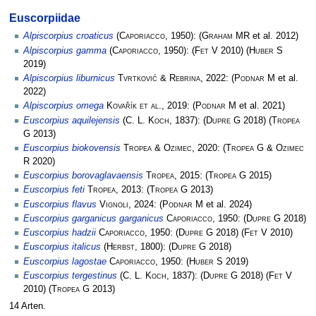
Euscorpiidae
Alpiscorpius croaticus
(
Caporiacco
, 1950):
(
Graham MR
et al. 2012)
Alpiscorpius gamma
(
Caporiacco
, 1950):
(
Fet V
2010)
(
Huber S
2019)
Alpiscorpius liburnicus
Tvrtković & Rebrina
, 2022:
(
Podnar M
et al.
2022)
Alpiscorpius omega
Kovařík et al.
, 2019:
(
Podnar M
et al. 2021)
Euscorpius aquilejensis
(
C. L. Koch
, 1837):
(
Dupre G
2018)
(
Tropea
G
2013)
Euscorpius biokovensis
Tropea & Ozimec
, 2020:
(
Tropea G & Ozimec
R
2020)
Euscorpius borovaglavaensis
Tropea
, 2015:
(
Tropea G
2015)
Euscorpius feti
Tropea
, 2013:
(
Tropea G
2013)
Euscorpius flavus
Vignoli
, 2024:
(
Podnar M
et al. 2024)
Euscorpius garganicus garganicus
Caporiacco
, 1950:
(
Dupre G
2018)
Euscorpius hadzii
Caporiacco
, 1950:
(
Dupre G
2018)
(
Fet V
2010)
Euscorpius italicus
(
Herbst
, 1800):
(
Dupre G
2018)
Euscorpius lagostae
Caporiacco
, 1950:
(
Huber S
2019)
Euscorpius tergestinus
(
C. L. Koch
, 1837):
(
Dupre G
2018)
(
Fet V
2010)
(
Tropea G
2013)
14 Arten.