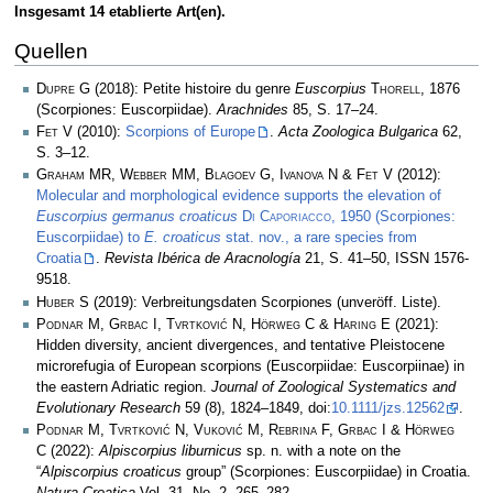
Insgesamt 14 etablierte Art(en).
Quellen
Dupre G
(2018): Petite histoire du genre
Euscorpius
Thorell
, 1876
(Scorpiones: Euscorpiidae).
Arachnides
85, S. 17–24.
Fet V
(2010):
Scorpions of Europe
.
Acta Zoologica Bulgarica
62,
S. 3–12.
Graham MR, Webber MM, Blagoev G, Ivanova N & Fet V
(2012):
Molecular and morphological evidence supports the elevation of
Euscorpius germanus croaticus
Di Caporiacco
, 1950 (Scorpiones:
Euscorpiidae) to
E. croaticus
stat. nov., a rare species from
Croatia
.
Revista Ibérica de Aracnología
21, S. 41–50, ISSN 1576-
9518.
Huber S
(2019): Verbreitungsdaten Scorpiones (unveröff. Liste).
Podnar M, Grbac I, Tvrtković N, Hörweg C & Haring E
(2021):
Hidden diversity, ancient divergences, and tentative Pleistocene
microrefugia of European scorpions (Euscorpiidae: Euscorpiinae) in
the eastern Adriatic region.
Journal of Zoological Systematics and
Evolutionary Research
59 (8), 1824–1849, doi:
10.1111/jzs.12562
.
Podnar M, Tvrtković N, Vuković M, Rebrina F, Grbac I & Hörweg
C
(2022):
Alpiscorpius liburnicus
sp. n. with a note on the
“
Alpiscorpius croaticus
group” (Scorpiones: Euscorpiidae) in Croatia.