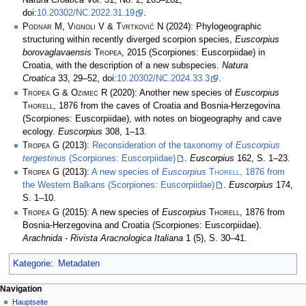
Natura Croatica
Vol. 31, No. 2, 265–282,
doi:
10.20302/NC.2022.31.19
.
Podnar M, Vignoli V & Tvrtković N
(2024): Phylogeographic
structuring within recently diverged scorpion species,
Euscorpius
borovaglavaensis
Tropea
, 2015 (Scorpiones: Euscorpiidae) in
Croatia, with the description of a new subspecies.
Natura
Croatica
33, 29–52, doi:
10.20302/NC.2024.33.3
.
Tropea G & Ozimec R
(2020): Another new species of
Euscorpius
Thorell
, 1876 from the caves of Croatia and Bosnia-Herzegovina
(Scorpiones: Euscorpiidae), with notes on biogeography and cave
ecology.
Euscorpius
308, 1–13.
Tropea G
(2013):
Reconsideration of the taxonomy of
Euscorpius
tergestinus
(Scorpiones: Euscorpiidae)
.
Euscorpius
162, S. 1–23.
Tropea G
(2013):
A new species of
Euscorpius
Thorell
, 1876 from
the Western Balkans (Scorpiones: Euscorpiidae)
.
Euscorpius
174,
S. 1–10.
Tropea G
(2015): A new species of
Euscorpius
Thorell
, 1876 from
Bosnia-Herzegovina and Croatia (Scorpiones: Euscorpiidae).
Arachnida - Rivista Aracnologica Italiana
1 (5), S. 30–41.
Kategorie
:
Metadaten
Navigation
Hauptseite