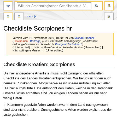
mehr
Checkliste Scorpiones hr
Version vom 16. November 2019, 18:30 Uhr von
Michael Hohner
(
Diskussion
|
Beiträge
)
(Die Seite wurde neu angelegt: „<landesliste
ordnung='Scorpiones' land='hr' />
Kategorie:Metadaten
“)
(Unterschied) ← Nächstältere Version | Aktuelle Version (Unterschied) |
Nächstjüngere Version → (Unterschied)
Zur
Zur
Checkliste Kroatien: Scorpiones
Navigation
Suche
springen
springen
Die hier angegebene Artenliste muss nicht zwingend der offiziellen
Checkliste des Landes Kroatien entsprechen. Wir berücksichtigen auch
neueste Publikationen. Möglicherweise ist unsere Aufstellung aktueller.
Die hier aufgeführte Liste entspricht den Daten, welche in der Datenbank
unseres Wikis enthalten sind. Zu einigen Ländern haben wir nur sehr
wenig Daten.
In Klammern gesetzte Arten wurden zwar in dem Land nachgewiesen,
sind aber nicht etabliert. Durchgestrichene Arten wurden explizit aus der
Liste gestrichen.