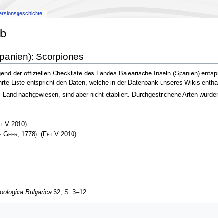
ersionsgeschichte
ib
Spanien): Scorpiones
end der offiziellen Checkliste des Landes Balearische Inseln (Spanien) ents
führte Liste entspricht den Daten, welche in der Datenbank unseres Wikis enth
and nachgewiesen, sind aber nicht etabliert. Durchgestrichene Arten wurden e
t V
2010)
e Geer
, 1778):
(
Fet V
2010)
oologica Bulgarica
62, S. 3–12.