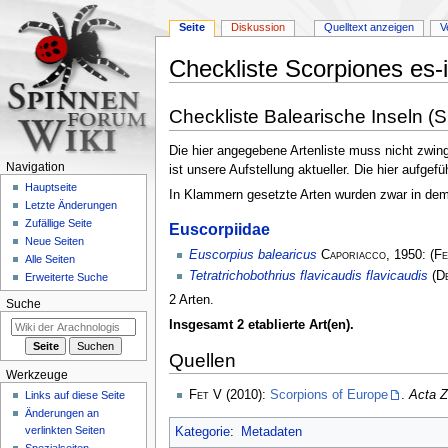
Seite
Diskussion
Quelltext anzeigen
V
Checkliste Scorpiones es-
Zur
Zur
Checkliste Balearische Inseln (
Navigation
Suche
springen
springen
Die hier angegebene Artenliste muss nicht zwing
Navigation
ist unsere Aufstellung aktueller. Die hier aufge
Hauptseite
In Klammern gesetzte Arten wurden zwar in dem L
Letzte Änderungen
Zufällige Seite
Euscorpiidae
Neue Seiten
Euscorpius balearicus
Caporiacco
, 1950:
(
Fe
Alle Seiten
Tetratrichobothrius flavicaudis flavicaudis
(
D
Erweiterte Suche
2 Arten.
Suche
Insgesamt 2 etablierte Art(en).
Quellen
Werkzeuge
Fet V
(2010):
Scorpions of Europe
.
Acta Z
Links auf diese Seite
Änderungen an
verlinkten Seiten
Kategorie
:
Metadaten