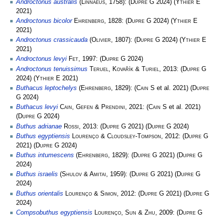
Androctonus australis
(
Linnaeus
, 1758):
(
Dupre G
2024)
(
Ythier E
2021)
Androctonus bicolor
Ehrenberg
, 1828:
(
Dupre G
2024)
(
Ythier E
2021)
Androctonus crassicauda
(
Olivier
, 1807):
(
Dupre G
2024)
(
Ythier E
2021)
Androctonus levyi
Fet
, 1997:
(
Dupre G
2024)
Androctonus tenuissimus
Teruel, Kovařík & Turiel
, 2013:
(
Dupre G
2024)
(
Ythier E
2021)
Buthacus leptochelys
(
Ehrenberg
, 1829):
(
Cain S
et al. 2021)
(
Dupre
G
2024)
Buthacus levyi
Cain, Gefen & Prendini
, 2021:
(
Cain S
et al. 2021)
(
Dupre G
2024)
Buthus adrianae
Rossi
, 2013:
(
Dupre G
2021)
(
Dupre G
2024)
Buthus egyptiensis
Lourenço & Cloudsley-Tompson
, 2012:
(
Dupre G
2021)
(
Dupre G
2024)
Buthus intumescens
(
Ehrenberg
, 1829):
(
Dupre G
2021)
(
Dupre G
2024)
Buthus israelis
(
Shulov & Amitai
, 1959):
(
Dupre G
2021)
(
Dupre G
2024)
Buthus orientalis
Lourenço & Simon
, 2012:
(
Dupre G
2021)
(
Dupre G
2024)
Compsobuthus egyptiensis
Lourenço, Sun & Zhu
, 2009:
(
Dupre G