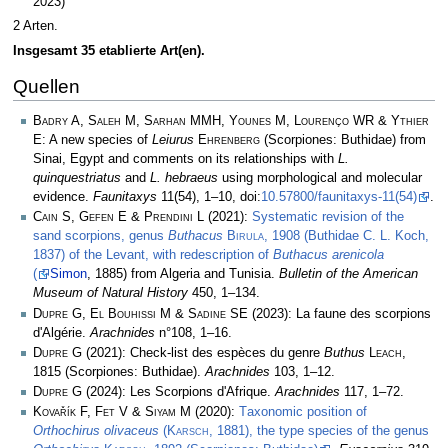
2023)
2 Arten.
Insgesamt 35 etablierte Art(en).
Quellen
Badry A, Saleh M, Sarhan MMH, Younes M, Lourenço WR & Ythier
E
: A new species of
Leiurus
Ehrenberg
(Scorpiones: Buthidae) from
Sinai, Egypt and comments on its relationships with
L.
quinquestriatus
and
L. hebraeus
using morphological and molecular
evidence.
Faunitaxys
11(54), 1–10, doi:
10.57800/faunitaxys-11(54)
.
Cain S, Gefen E & Prendini L
(2021):
Systematic revision of the
sand scorpions, genus
Buthacus
Birula
, 1908 (Buthidae C. L. Koch,
1837) of the Levant, with redescription of
Buthacus arenicola
(
Simon
, 1885) from Algeria and Tunisia.
Bulletin of the American
Museum of Natural History
450, 1–134.
Dupre G, El Bouhissi M & Sadine SE
(2023): La faune des scorpions
d'Algérie.
Arachnides
n°108, 1–16.
Dupre G
(2021): Check-list des espèces du genre
Buthus
Leach
,
1815 (Scorpiones: Buthidae).
Arachnides
103, 1­–12.
Dupre G
(2024): Les Scorpions d'Afrique.
Arachnides
117, 1–72.
Kovařík F, Fet V & Siyam M
(2020):
Тaxonomic position of
Orthochirus olivaceus
(
Karsch
, 1881), the type species of the genus