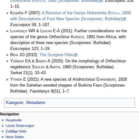
Orthochirus
Karsch
, 1892 (Scorpiones: Buthidae)
.
Euscorpius
319,
1–15.
Kovařík F
(2007):
A Revision of the Genus
Hottentotta
Birula
, 1908,
with Descriptions of Four New Species (Scorpiones, Buthidae)
.
Euscorpius
58, 1–107.
Lourenço WR & Leguin E-A
(2011): Further considerations on the
species of the genus
Orthochirus
Karsch
, 1891 from Africa, with
description of three new species (Scorpiones: Buthidae).
Euscorpius
123, 1–19.
Rein JO
(2010):
The Scorpion Files
.
Yağmur EA & Badry A
(2025): On the morphology of
Orthochirus
negebensis
Shulov & Amitai
, 1960 (Scorpiones: Buthidae).
Serket
21(1), 33–43.
Ythier E
(2021): A new species of
Androctonus
Ehrenberg
, 1828
from the Sahelian wooded steppes of Burkina Faso (Scorpiones:
Buthidae).
Faunitaxys
9(31), 1–7.
Kategorie
:
Metadaten
Navigation
Hauptseite
Letzte Änderungen
Zufällige Seite
Neue Seiten