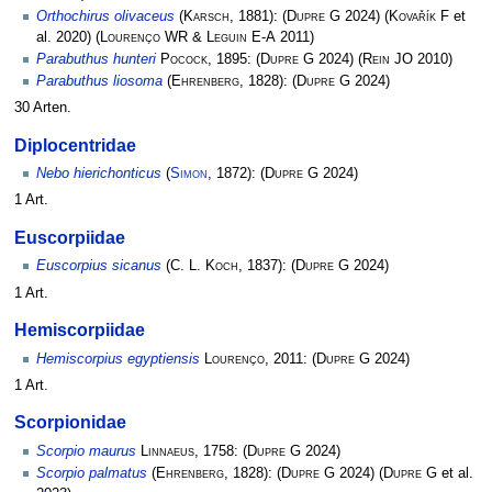
Orthochirus olivaceus
(
Karsch
, 1881):
(
Dupre G
2024)
(
Kovařík F
et
al. 2020)
(
Lourenço WR & Leguin E-A
2011)
Parabuthus hunteri
Pocock
, 1895:
(
Dupre G
2024)
(
Rein JO
2010)
Parabuthus liosoma
(
Ehrenberg
, 1828):
(
Dupre G
2024)
30 Arten.
Diplocentridae
Nebo hierichonticus
(
Simon
, 1872):
(
Dupre G
2024)
1 Art.
Euscorpiidae
Euscorpius sicanus
(
C. L. Koch
, 1837):
(
Dupre G
2024)
1 Art.
Hemiscorpiidae
Hemiscorpius egyptiensis
Lourenço
, 2011:
(
Dupre G
2024)
1 Art.
Scorpionidae
Scorpio maurus
Linnaeus
, 1758:
(
Dupre G
2024)
Scorpio palmatus
(
Ehrenberg
, 1828):
(
Dupre G
2024)
(
Dupre G
et al.