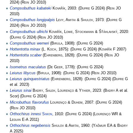
2024)
(
Rein JO
2010)
Compsobuthus kabateki
Kovařík
, 2003:
(
Dupre G
2024)
(
Rein JO
2010)
Compsobuthus longipalpis
Levy, Amitai & Shulov
, 1973:
(
Dupre G
2024)
(
Rein JO
2010)
Compsobuthus ullrichi
Kovařík, Lowe, Stockmann & Šťáhlavský
, 2020:
(
Dupre G
2024)
(
Rein JO
2010)
Compsobuthus werneri
(
Birula
, 1908):
(
Dupre G
2024)
Hottentotta minax
(
L. Koch
, 1875):
(
Dupre G
2024)
(
Kovařík F
2007)
Hottentotta scaber
(
Ehrenberg
, 1828):
(
Dupre G
2024)
(
Rein JO
2010)
Isometrus maculatus
(
De Geer
, 1778):
(
Dupre G
2024)
Leiurus libycus
(
Birula
, 1908):
(
Dupre G
2024)
(
Rein JO
2010)
Leiurus quinquestriatus
(
Ehrenberg
, 1828):
(
Dupre G
2024)
(
Dupre G
et al. 2023)
Leiurus sinai
Badry, Saleh, Lourenço & Ythier
, 2023:
(
Badry A
et al.
Scor)
(
Dupre G
2024)
Microbuthus flavorufus
Lourenço & Duhem
, 2007:
(
Dupre G
2024)
(
Rein JO
2010)
Orthochirus innesi
Simon
, 1910:
(
Dupre G
2024)
(
Lourenço WR &
Leguin E-A
2011)
Orthochirus negebensis
Shulov & Amitai
, 1960:
(
Yağmur EA & Badry
A
2025)