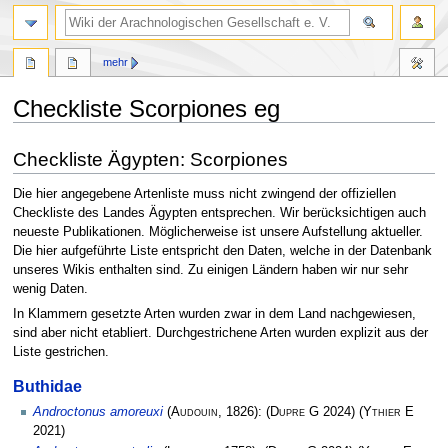
mehr
Checkliste Scorpiones eg
Zur
Zur
Checkliste Ägypten: Scorpiones
Navigation
Suche
springen
springen
Die hier angegebene Artenliste muss nicht zwingend der offiziellen
Checkliste des Landes Ägypten entsprechen. Wir berücksichtigen auch
neueste Publikationen. Möglicherweise ist unsere Aufstellung aktueller.
Die hier aufgeführte Liste entspricht den Daten, welche in der Datenbank
unseres Wikis enthalten sind. Zu einigen Ländern haben wir nur sehr
wenig Daten.
In Klammern gesetzte Arten wurden zwar in dem Land nachgewiesen,
sind aber nicht etabliert. Durchgestrichene Arten wurden explizit aus der
Liste gestrichen.
Buthidae
Androctonus amoreuxi
(
Audouin
, 1826):
(
Dupre G
2024)
(
Ythier E
2021)