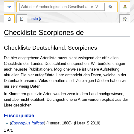
mehr
Checkliste Scorpiones de
Zur
Zur
Checkliste Deutschland: Scorpiones
Navigation
Suche
springen
springen
Die hier angegebene Artenliste muss nicht zwingend der offiziellen
Checkliste des Landes Deutschland entsprechen. Wir berücksichtigen
auch neueste Publikationen. Möglicherweise ist unsere Aufstellung
aktueller. Die hier aufgeführte Liste entspricht den Daten, welche in der
Datenbank unseres Wikis enthalten sind. Zu einigen Ländern haben wir
nur sehr wenig Daten.
In Klammern gesetzte Arten wurden zwar in dem Land nachgewiesen,
sind aber nicht etabliert. Durchgestrichene Arten wurden explizit aus der
Liste gestrichen.
Euscorpiidae
(
Euscorpius italicus
) (
Herbst
, 1800):
(
Huber S
2019)
1 Art.