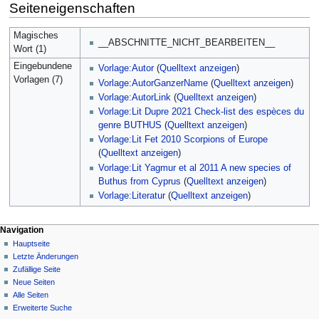
Seiteneigenschaften
Magisches
__ABSCHNITTE_NICHT_BEARBEITEN__
Wort (1)
Eingebundene
Vorlage:Autor
(
Quelltext anzeigen
)
Vorlagen (7)
Vorlage:AutorGanzerName
(
Quelltext anzeigen
)
Vorlage:AutorLink
(
Quelltext anzeigen
)
Vorlage:Lit Dupre 2021 Check-list des espèces du
genre BUTHUS
(
Quelltext anzeigen
)
Vorlage:Lit Fet 2010 Scorpions of Europe
(
Quelltext anzeigen
)
Vorlage:Lit Yagmur et al 2011 A new species of
Buthus from Cyprus
(
Quelltext anzeigen
)
Vorlage:Literatur
(
Quelltext anzeigen
)
Navigation
Hauptseite
Letzte Änderungen
Zufällige Seite
Neue Seiten
Alle Seiten
Erweiterte Suche