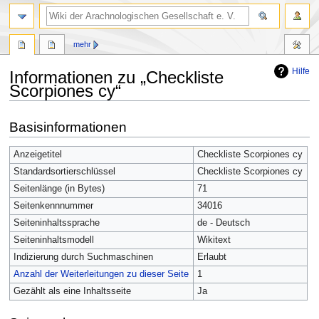
mehr
Hilfe
Informationen zu „Checkliste
Scorpiones cy“
Zur
Zur
Basisinformationen
Navigation
Suche
springen
springen
Anzeigetitel
Checkliste Scorpiones cy
Standardsortierschlüssel
Checkliste Scorpiones cy
Seitenlänge (in Bytes)
71
Seitenkennnummer
34016
Seiteninhaltssprache
de - Deutsch
Seiteninhaltsmodell
Wikitext
Indizierung durch Suchmaschinen
Erlaubt
Anzahl der Weiterleitungen zu dieser Seite
1
Gezählt als eine Inhaltsseite
Ja