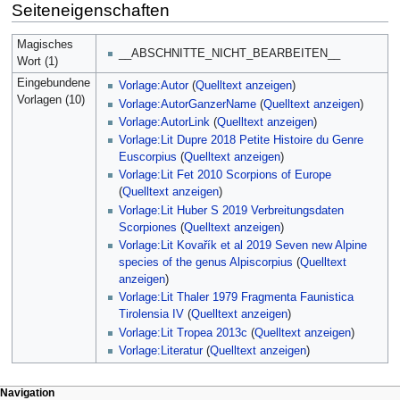
Seiteneigenschaften
Magisches
__ABSCHNITTE_NICHT_BEARBEITEN__
Wort (1)
Eingebundene
Vorlage:Autor
(
Quelltext anzeigen
)
Vorlagen (10)
Vorlage:AutorGanzerName
(
Quelltext anzeigen
)
Vorlage:AutorLink
(
Quelltext anzeigen
)
Vorlage:Lit Dupre 2018 Petite Histoire du Genre
Euscorpius
(
Quelltext anzeigen
)
Vorlage:Lit Fet 2010 Scorpions of Europe
(
Quelltext anzeigen
)
Vorlage:Lit Huber S 2019 Verbreitungsdaten
Scorpiones
(
Quelltext anzeigen
)
Vorlage:Lit Kovařík et al 2019 Seven new Alpine
species of the genus Alpiscorpius
(
Quelltext
anzeigen
)
Vorlage:Lit Thaler 1979 Fragmenta Faunistica
Tirolensia IV
(
Quelltext anzeigen
)
Vorlage:Lit Tropea 2013c
(
Quelltext anzeigen
)
Vorlage:Literatur
(
Quelltext anzeigen
)
Navigation