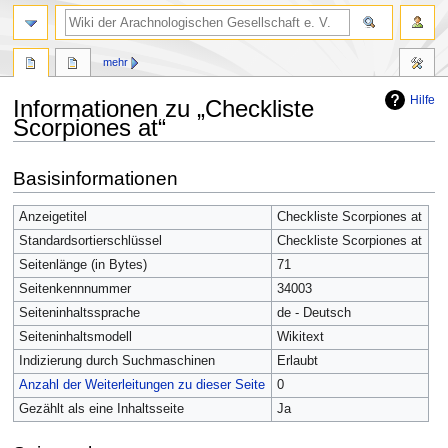
mehr
Hilfe
Informationen zu „Checkliste
Scorpiones at“
Zur
Zur
Basisinformationen
Navigation
Suche
springen
springen
Anzeigetitel
Checkliste Scorpiones at
Standardsortierschlüssel
Checkliste Scorpiones at
Seitenlänge (in Bytes)
71
Seitenkennnummer
34003
Seiteninhaltssprache
de - Deutsch
Seiteninhaltsmodell
Wikitext
Indizierung durch Suchmaschinen
Erlaubt
Anzahl der Weiterleitungen zu dieser Seite
0
Gezählt als eine Inhaltsseite
Ja