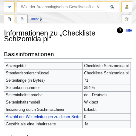
mehr
Hilfe
Informationen zu „Checkliste
Schizomida pl“
Zur
Zur
Basisinformationen
Navigation
Suche
springen
springen
Anzeigetitel
Checkliste Schizomida pl
Standardsortierschlüssel
Checkliste Schizomida pl
Seitenlänge (in Bytes)
71
Seitenkennnummer
39495
Seiteninhaltssprache
de - Deutsch
Seiteninhaltsmodell
Wikitext
Indizierung durch Suchmaschinen
Erlaubt
Anzahl der Weiterleitungen zu dieser Seite
0
Gezählt als eine Inhaltsseite
Ja