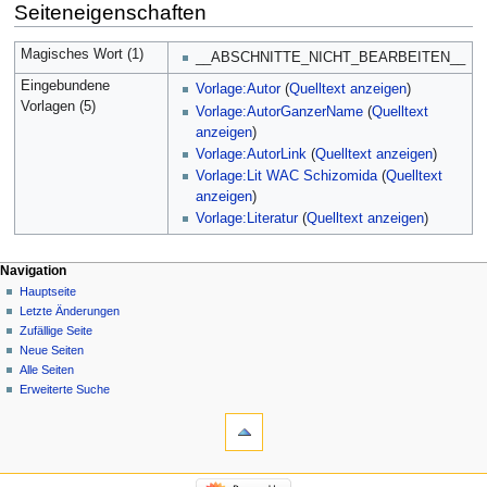
Seiteneigenschaften
Magisches Wort (1)
__ABSCHNITTE_NICHT_BEARBEITEN__
Eingebundene
Vorlage:Autor
(
Quelltext anzeigen
)
Vorlagen (5)
Vorlage:AutorGanzerName
(
Quelltext
anzeigen
)
Vorlage:AutorLink
(
Quelltext anzeigen
)
Vorlage:Lit WAC Schizomida
(
Quelltext
anzeigen
)
Vorlage:Literatur
(
Quelltext anzeigen
)
Navigation
Hauptseite
Letzte Änderungen
Zufällige Seite
Neue Seiten
Alle Seiten
Erweiterte Suche