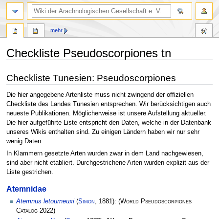
mehr
Checkliste Pseudoscorpiones tn
Zur
Zur
Checkliste Tunesien: Pseudoscorpiones
Navigation
Suche
springen
springen
Die hier angegebene Artenliste muss nicht zwingend der offiziellen
Checkliste des Landes Tunesien entsprechen. Wir berücksichtigen auch
neueste Publikationen. Möglicherweise ist unsere Aufstellung aktueller.
Die hier aufgeführte Liste entspricht den Daten, welche in der Datenbank
unseres Wikis enthalten sind. Zu einigen Ländern haben wir nur sehr
wenig Daten.
In Klammern gesetzte Arten wurden zwar in dem Land nachgewiesen,
sind aber nicht etabliert. Durchgestrichene Arten wurden explizit aus der
Liste gestrichen.
Atemnidae
Atemnus letourneuxi
(
Simon
, 1881):
(
World Pseudoscorpiones
Catalog
2022)