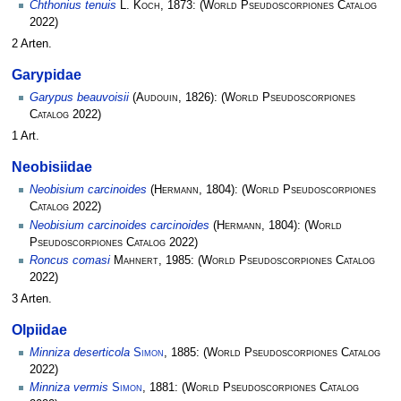
Chthonius tenuis
L. Koch
, 1873:
(
World Pseudoscorpiones Catalog
2022)
2 Arten.
Garypidae
Garypus beauvoisii
(
Audouin
, 1826):
(
World Pseudoscorpiones
Catalog
2022)
1 Art.
Neobisiidae
Neobisium carcinoides
(
Hermann
, 1804):
(
World Pseudoscorpiones
Catalog
2022)
Neobisium carcinoides carcinoides
(
Hermann
, 1804):
(
World
Pseudoscorpiones Catalog
2022)
Roncus comasi
Mahnert
, 1985:
(
World Pseudoscorpiones Catalog
2022)
3 Arten.
Olpiidae
Minniza deserticola
Simon
, 1885:
(
World Pseudoscorpiones Catalog
2022)
Minniza vermis
Simon
, 1881:
(
World Pseudoscorpiones Catalog