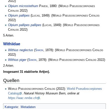
2022)
Olpium microstethum
Pavesi
, 1880:
(
World Pseudoscorpiones
Catalog
2022)
Olpium pallipes
(
Lucas
, 1849):
(
World Pseudoscorpiones Catalog
2022)
Olpium pallipes pallipes
(
Lucas
, 1849):
(
World Pseudoscorpiones
Catalog
2022)
5 Arten.
Withiidae
Withius neglectus
(
Simon
, 1878):
(
World Pseudoscorpiones Catalog
2022)
Withius piger
(
Simon
, 1878):
(
World Pseudoscorpiones Catalog
2022)
2 Arten.
Insgesamt 31 etablierte Art(en).
Quellen
World Pseudoscorpiones Catalog
(2022):
World Pseudoscorpiones
Catalog
.
Natural History Museum Bern, online at
https://wac.nmbe.ch
.
Kategorie
:
Metadaten