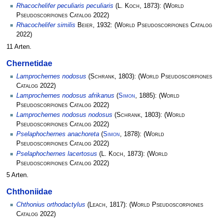
Rhacochelifer peculiaris peculiaris
(
L. Koch
, 1873):
(
World
Pseudoscorpiones Catalog
2022)
Rhacochelifer similis
Beier
, 1932:
(
World Pseudoscorpiones Catalog
2022)
11 Arten.
Chernetidae
Lamprochernes nodosus
(
Schrank
, 1803):
(
World Pseudoscorpiones
Catalog
2022)
Lamprochernes nodosus afrikanus
(
Simon
, 1885):
(
World
Pseudoscorpiones Catalog
2022)
Lamprochernes nodosus nodosus
(
Schrank
, 1803):
(
World
Pseudoscorpiones Catalog
2022)
Pselaphochernes anachoreta
(
Simon
, 1878):
(
World
Pseudoscorpiones Catalog
2022)
Pselaphochernes lacertosus
(
L. Koch
, 1873):
(
World
Pseudoscorpiones Catalog
2022)
5 Arten.
Chthoniidae
Chthonius orthodactylus
(
Leach
, 1817):
(
World Pseudoscorpiones
Catalog
2022)