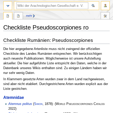
mehr
Checkliste Pseudoscorpiones ro
Zur
Zur
Checkliste Rumänien: Pseudoscorpiones
Navigation
Suche
springen
springen
Die hier angegebene Artenliste muss nicht zwingend der offiziellen
Checkliste des Landes Rumänien entsprechen. Wir berücksichtigen
auch neueste Publikationen. Möglicherweise ist unsere Aufstellung
aktueller. Die hier aufgeführte Liste entspricht den Daten, welche in der
Datenbank unseres Wikis enthalten sind. Zu einigen Ländern haben wir
nur sehr wenig Daten.
In Klammern gesetzte Arten wurden zwar in dem Land nachgewiesen,
sind aber nicht etabliert. Durchgestrichene Arten wurden explizit aus der
Liste gestrichen.
Atemnidae
Atemnus politus
(
Simon
, 1878):
(
World Pseudoscorpiones Catalog
2022)