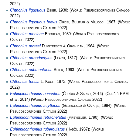
2022)
Chthonius ligusticus
Beier
, 1930:
(
World Pseudoscorpiones Catalog
2022)
Chthonius ligusticus brevis
Cîrdei, Bulimar & Malcoci
, 1967:
(
World
Pseudoscorpiones Catalog
2022)
Chthonius monicae
Boghean
, 1989:
(
World Pseudoscorpiones
Catalog
2022)
Chthonius motasi
Dumitresco & Orghidan
, 1964:
(
World
Pseudoscorpiones Catalog
2022)
Chthonius orthodactylus
(
Leach
, 1817):
(
World Pseudoscorpiones
Catalog
2022)
Chthonius submontanus
Beier
, 1963:
(
World Pseudoscorpiones
Catalog
2022)
Chthonius tenuis
L. Koch
, 1873:
(
World Pseudoscorpiones Catalog
2022)
Ephippiochthonius borissketi
(
Ćurčić & Sarbu
, 2014):
(
Ćurčić BPM
et al. 2014)
(
World Pseudoscorpiones Catalog
2022)
Ephippiochthonius scythicus
(
Georgescu & Cǎpuşe
, 1994):
(
World
Pseudoscorpiones Catalog
2022)
Ephippiochthonius tetrachelatus
(
Preyssler
, 1790):
(
World
Pseudoscorpiones Catalog
2022)
Ephippiochthonius tuberculatus
(
Hadži
, 1937):
(
World
Pseudoscorpiones Catalog
2022)