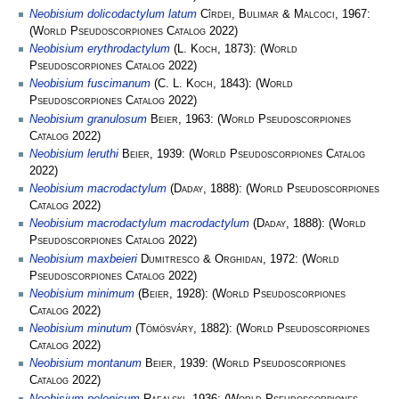
Neobisium dolicodactylum latum
Cîrdei, Bulimar & Malcoci
, 1967:
(
World Pseudoscorpiones Catalog
2022)
Neobisium erythrodactylum
(
L. Koch
, 1873):
(
World
Pseudoscorpiones Catalog
2022)
Neobisium fuscimanum
(
C. L. Koch
, 1843):
(
World
Pseudoscorpiones Catalog
2022)
Neobisium granulosum
Beier
, 1963:
(
World Pseudoscorpiones
Catalog
2022)
Neobisium leruthi
Beier
, 1939:
(
World Pseudoscorpiones Catalog
2022)
Neobisium macrodactylum
(
Daday
, 1888):
(
World Pseudoscorpiones
Catalog
2022)
Neobisium macrodactylum macrodactylum
(
Daday
, 1888):
(
World
Pseudoscorpiones Catalog
2022)
Neobisium maxbeieri
Dumitresco & Orghidan
, 1972:
(
World
Pseudoscorpiones Catalog
2022)
Neobisium minimum
(
Beier
, 1928):
(
World Pseudoscorpiones
Catalog
2022)
Neobisium minutum
(
Tömösváry
, 1882):
(
World Pseudoscorpiones
Catalog
2022)
Neobisium montanum
Beier
, 1939:
(
World Pseudoscorpiones
Catalog
2022)
Neobisium polonicum
Rafalski
, 1936:
(
World Pseudoscorpiones