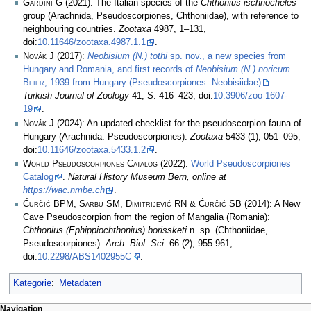
Gardini G
(2021): The Italian species of the
Chthonius ischnocheles
group (Arachnida, Pseudoscorpiones, Chthoniidae), with reference to
neighbouring countries.
Zootaxa
4987, 1–131,
doi:
10.11646/zootaxa.4987.1.1
.
Novák J
(2017):
Neobisium (N.) tothi
sp. nov., a new species from
Hungary and Romania, and first records of
Neobisium (N.) noricum
Beier
, 1939 from Hungary (Pseudoscorpiones: Neobisiidae)
.
Turkish Journal of Zoology
41, S. 416–423, doi:
10.3906/zoo-1607-
19
.
Novák J
(2024): An updated checklist for the pseudoscorpion fauna of
Hungary (Arachnida: Pseudoscorpiones).
Zootaxa
5433 (1), 051–095,
doi:
10.11646/zootaxa.5433.1.2
.
World Pseudoscorpiones Catalog
(2022):
World Pseudoscorpiones
Catalog
.
Natural History Museum Bern, online at
https://wac.nmbe.ch
.
Ćurčić BPM, Sarbu SM, Dimitrijević RN & Ćurčić SB
(2014): A New
Cave Pseudoscorpion from the region of Mangalia (Romania):
Chthonius (Ephippiochthonius) borissketi
n. sp. (Chthoniidae,
Pseudoscorpiones).
Arch. Biol. Sci.
66 (2), 955-961,
doi:
10.2298/ABS1402955C
.
Kategorie
:
Metadaten
Navigation