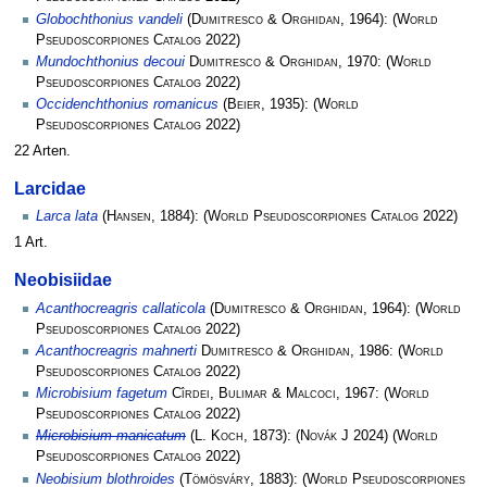
Globochthonius vandeli
(
Dumitresco & Orghidan
, 1964):
(
World
Pseudoscorpiones Catalog
2022)
Mundochthonius decoui
Dumitresco & Orghidan
, 1970:
(
World
Pseudoscorpiones Catalog
2022)
Occidenchthonius romanicus
(
Beier
, 1935):
(
World
Pseudoscorpiones Catalog
2022)
22 Arten.
Larcidae
Larca lata
(
Hansen
, 1884):
(
World Pseudoscorpiones Catalog
2022)
1 Art.
Neobisiidae
Acanthocreagris callaticola
(
Dumitresco & Orghidan
, 1964):
(
World
Pseudoscorpiones Catalog
2022)
Acanthocreagris mahnerti
Dumitresco & Orghidan
, 1986:
(
World
Pseudoscorpiones Catalog
2022)
Microbisium fagetum
Cîrdei, Bulimar & Malcoci
, 1967:
(
World
Pseudoscorpiones Catalog
2022)
Microbisium manicatum
(
L. Koch
, 1873):
(
Novák J
2024)
(
World
Pseudoscorpiones Catalog
2022)
Neobisium blothroides
(
Tömösváry
, 1883):
(
World Pseudoscorpiones