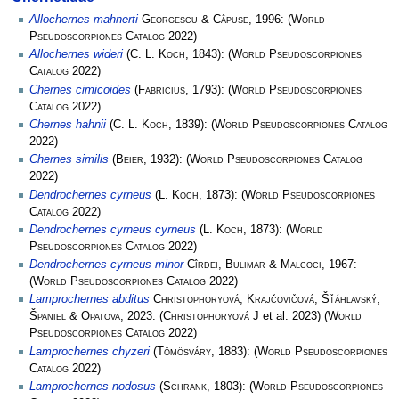
Allochernes mahnerti
Georgescu & Câpuse
, 1996:
(
World
Pseudoscorpiones Catalog
2022)
Allochernes wideri
(
C. L. Koch
, 1843):
(
World Pseudoscorpiones
Catalog
2022)
Chernes cimicoides
(
Fabricius
, 1793):
(
World Pseudoscorpiones
Catalog
2022)
Chernes hahnii
(
C. L. Koch
, 1839):
(
World Pseudoscorpiones Catalog
2022)
Chernes similis
(
Beier
, 1932):
(
World Pseudoscorpiones Catalog
2022)
Dendrochernes cyrneus
(
L. Koch
, 1873):
(
World Pseudoscorpiones
Catalog
2022)
Dendrochernes cyrneus cyrneus
(
L. Koch
, 1873):
(
World
Pseudoscorpiones Catalog
2022)
Dendrochernes cyrneus minor
Cîrdei, Bulimar & Malcoci
, 1967:
(
World Pseudoscorpiones Catalog
2022)
Lamprochernes abditus
Christophoryová, Krajčovičová, Šťáhlavský,
Španiel & Opatova
, 2023:
(
Christophoryová J
et al. 2023)
(
World
Pseudoscorpiones Catalog
2022)
Lamprochernes chyzeri
(
Tömösváry
, 1883):
(
World Pseudoscorpiones
Catalog
2022)
Lamprochernes nodosus
(
Schrank
, 1803):
(
World Pseudoscorpiones