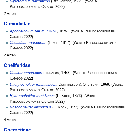
Diplotemnus balcanicus
(
Redikorzev
, 1928):
(
World
Pseudoscorpiones Catalog
2022)
2 Arten.
Cheiridiidae
Apocheiridium ferum
(
Simon
, 1879):
(
World Pseudoscorpiones
Catalog
2022)
Cheiridium museorum
(
Leach
, 1817):
(
World Pseudoscorpiones
Catalog
2022)
2 Arten.
Cheliferidae
Chelifer cancroides
(
Linnaeus
, 1758):
(
World Pseudoscorpiones
Catalog
2022)
Dactylochelifer marlausicola
Dumitresco & Orghidan
, 1969:
(
World
Pseudoscorpiones Catalog
2022)
Hysterochelifer meridianus
(
L. Koch
, 1873):
(
World
Pseudoscorpiones Catalog
2022)
Rhacochelifer disjunctus
(
L. Koch
, 1873):
(
World Pseudoscorpiones
Catalog
2022)
4 Arten.
Chernetidae