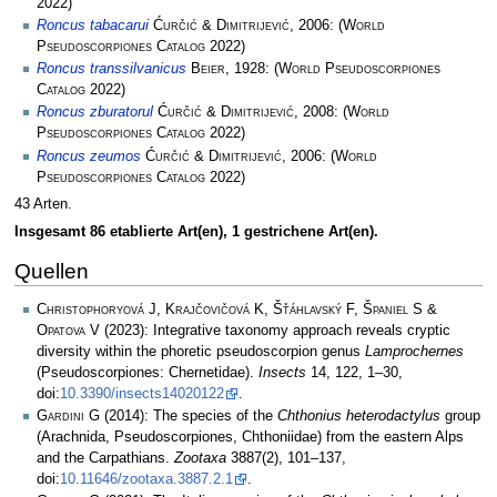
2022)
Roncus tabacarui
Ćurčić & Dimitrijević
, 2006:
(
World
Pseudoscorpiones Catalog
2022)
Roncus transsilvanicus
Beier
, 1928:
(
World Pseudoscorpiones
Catalog
2022)
Roncus zburatorul
Ćurčić & Dimitrijević
, 2008:
(
World
Pseudoscorpiones Catalog
2022)
Roncus zeumos
Ćurčić & Dimitrijević
, 2006:
(
World
Pseudoscorpiones Catalog
2022)
43 Arten.
Insgesamt 86 etablierte Art(en), 1 gestrichene Art(en).
Quellen
Christophoryová J, Krajčovičová K, Šťáhlavský F, Španiel S &
Opatova V
(2023): Integrative taxonomy approach reveals cryptic
diversity within the phoretic pseudoscorpion genus
Lamprochernes
(Pseudoscorpiones: Chernetidae).
Insects
14, 122, 1–30,
doi:
10.3390/insects14020122
.
Gardini G
(2014): The species of the
Chthonius heterodactylus
group
(Arachnida, Pseudoscorpiones, Chthoniidae) from the eastern Alps
and the Carpathians.
Zootaxa
3887(2), 101–137,
doi:
10.11646/zootaxa.3887.2.1
.