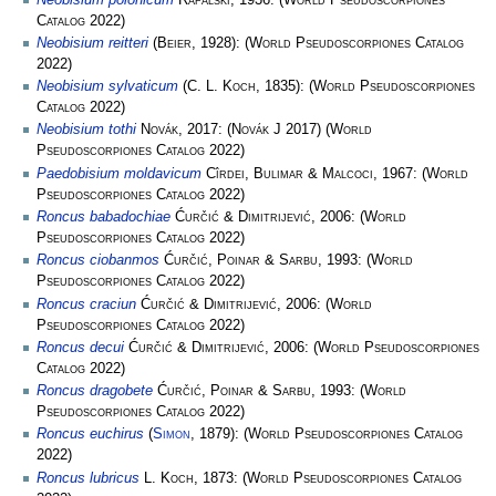
Catalog
2022)
Neobisium reitteri
(
Beier
, 1928):
(
World Pseudoscorpiones Catalog
2022)
Neobisium sylvaticum
(
C. L. Koch
, 1835):
(
World Pseudoscorpiones
Catalog
2022)
Neobisium tothi
Novák
, 2017:
(
Novák J
2017)
(
World
Pseudoscorpiones Catalog
2022)
Paedobisium moldavicum
Cîrdei, Bulimar & Malcoci
, 1967:
(
World
Pseudoscorpiones Catalog
2022)
Roncus babadochiae
Ćurčić & Dimitrijević
, 2006:
(
World
Pseudoscorpiones Catalog
2022)
Roncus ciobanmos
Ćurčić, Poinar & Sarbu
, 1993:
(
World
Pseudoscorpiones Catalog
2022)
Roncus craciun
Ćurčić & Dimitrijević
, 2006:
(
World
Pseudoscorpiones Catalog
2022)
Roncus decui
Ćurčić & Dimitrijević
, 2006:
(
World Pseudoscorpiones
Catalog
2022)
Roncus dragobete
Ćurčić, Poinar & Sarbu
, 1993:
(
World
Pseudoscorpiones Catalog
2022)
Roncus euchirus
(
Simon
, 1879):
(
World Pseudoscorpiones Catalog
2022)
Roncus lubricus
L. Koch
, 1873:
(
World Pseudoscorpiones Catalog