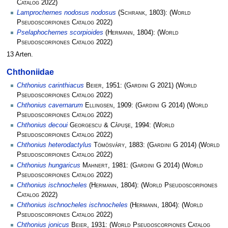
Catalog
2022)
Lamprochernes nodosus nodosus
(
Schrank
, 1803):
(
World
Pseudoscorpiones Catalog
2022)
Pselaphochernes scorpioides
(
Hermann
, 1804):
(
World
Pseudoscorpiones Catalog
2022)
13 Arten.
Chthoniidae
Chthonius carinthiacus
Beier
, 1951:
(
Gardini G
2021)
(
World
Pseudoscorpiones Catalog
2022)
Chthonius cavernarum
Ellingsen
, 1909:
(
Gardini G
2014)
(
World
Pseudoscorpiones Catalog
2022)
Chthonius decoui
Georgescu & Cǎpuşe
, 1994:
(
World
Pseudoscorpiones Catalog
2022)
Chthonius heterodactylus
Tömösváry
, 1883:
(
Gardini G
2014)
(
World
Pseudoscorpiones Catalog
2022)
Chthonius hungaricus
Mahnert
, 1981:
(
Gardini G
2014)
(
World
Pseudoscorpiones Catalog
2022)
Chthonius ischnocheles
(
Hermann
, 1804):
(
World Pseudoscorpiones
Catalog
2022)
Chthonius ischnocheles ischnocheles
(
Hermann
, 1804):
(
World
Pseudoscorpiones Catalog
2022)
Chthonius jonicus
Beier
, 1931:
(
World Pseudoscorpiones Catalog