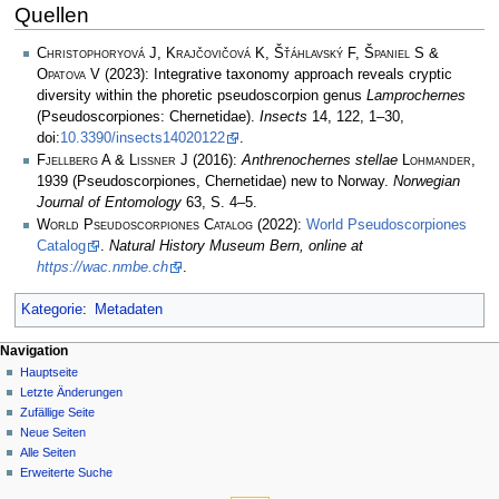
Quellen
Christophoryová J, Krajčovičová K, Šťáhlavský F, Španiel S &
Opatova V
(2023): Integrative taxonomy approach reveals cryptic
diversity within the phoretic pseudoscorpion genus
Lamprochernes
(Pseudoscorpiones: Chernetidae).
Insects
14, 122, 1–30,
doi:
10.3390/insects14020122
.
Fjellberg A & Lissner J
(2016):
Anthrenochernes stellae
Lohmander
,
1939 (Pseudoscorpiones, Chernetidae) new to Norway.
Norwegian
Journal of Entomology
63, S. 4–5.
World Pseudoscorpiones Catalog
(2022):
World Pseudoscorpiones
Catalog
.
Natural History Museum Bern, online at
https://wac.nmbe.ch
.
Kategorie
:
Metadaten
Navigation
Hauptseite
Letzte Änderungen
Zufällige Seite
Neue Seiten
Alle Seiten
Erweiterte Suche