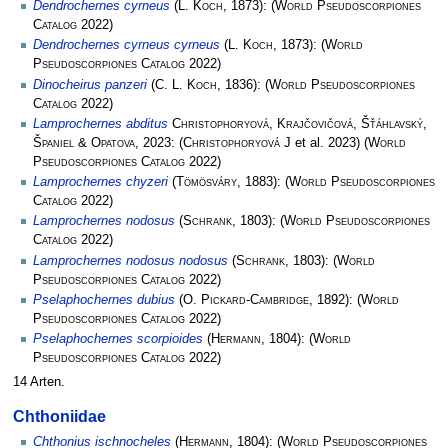
Dendrochernes cyrneus
(
L. Koch
, 1873):
(
World Pseudoscorpiones
Catalog
2022)
Dendrochernes cyrneus cyrneus
(
L. Koch
, 1873):
(
World
Pseudoscorpiones Catalog
2022)
Dinocheirus panzeri
(
C. L. Koch
, 1836):
(
World Pseudoscorpiones
Catalog
2022)
Lamprochernes abditus
Christophoryová, Krajčovičová, Šťáhlavský,
Španiel & Opatova
, 2023:
(
Christophoryová J
et al. 2023)
(
World
Pseudoscorpiones Catalog
2022)
Lamprochernes chyzeri
(
Tömösváry
, 1883):
(
World Pseudoscorpiones
Catalog
2022)
Lamprochernes nodosus
(
Schrank
, 1803):
(
World Pseudoscorpiones
Catalog
2022)
Lamprochernes nodosus nodosus
(
Schrank
, 1803):
(
World
Pseudoscorpiones Catalog
2022)
Pselaphochernes dubius
(
O. Pickard-Cambridge
, 1892):
(
World
Pseudoscorpiones Catalog
2022)
Pselaphochernes scorpioides
(
Hermann
, 1804):
(
World
Pseudoscorpiones Catalog
2022)
14 Arten.
Chthoniidae
Chthonius ischnocheles
(
Hermann
, 1804):
(
World Pseudoscorpiones