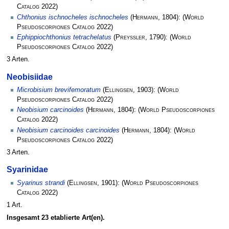
Catalog
2022)
Chthonius ischnocheles ischnocheles
(
Hermann
, 1804):
(
World
Pseudoscorpiones Catalog
2022)
Ephippiochthonius tetrachelatus
(
Preyssler
, 1790):
(
World
Pseudoscorpiones Catalog
2022)
3 Arten.
Neobisiidae
Microbisium brevifemoratum
(
Ellingsen
, 1903):
(
World
Pseudoscorpiones Catalog
2022)
Neobisium carcinoides
(
Hermann
, 1804):
(
World Pseudoscorpiones
Catalog
2022)
Neobisium carcinoides carcinoides
(
Hermann
, 1804):
(
World
Pseudoscorpiones Catalog
2022)
3 Arten.
Syarinidae
Syarinus strandi
(
Ellingsen
, 1901):
(
World Pseudoscorpiones
Catalog
2022)
1 Art.
Insgesamt 23 etablierte Art(en).