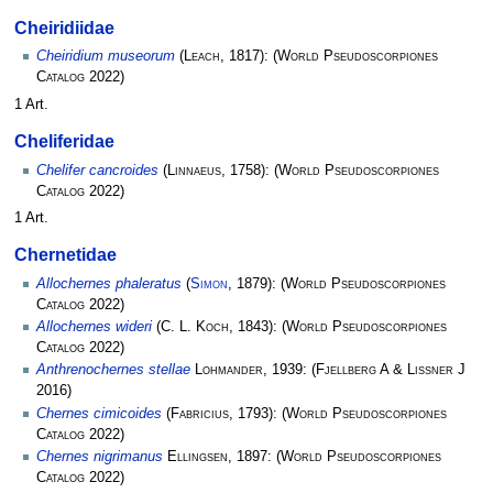
Cheiridiidae
Cheiridium museorum
(
Leach
, 1817):
(
World Pseudoscorpiones
Catalog
2022)
1 Art.
Cheliferidae
Chelifer cancroides
(
Linnaeus
, 1758):
(
World Pseudoscorpiones
Catalog
2022)
1 Art.
Chernetidae
Allochernes phaleratus
(
Simon
, 1879):
(
World Pseudoscorpiones
Catalog
2022)
Allochernes wideri
(
C. L. Koch
, 1843):
(
World Pseudoscorpiones
Catalog
2022)
Anthrenochernes stellae
Lohmander
, 1939:
(
Fjellberg A & Lissner J
2016)
Chernes cimicoides
(
Fabricius
, 1793):
(
World Pseudoscorpiones
Catalog
2022)
Chernes nigrimanus
Ellingsen
, 1897:
(
World Pseudoscorpiones
Catalog
2022)