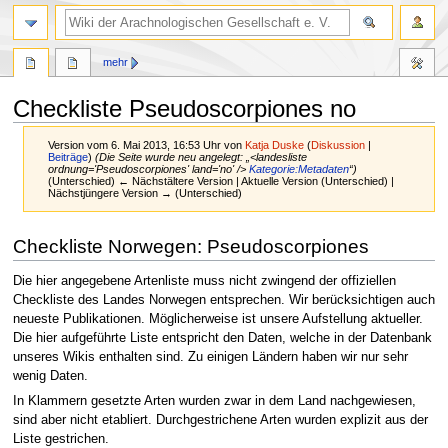
mehr
Checkliste Pseudoscorpiones no
Version vom 6. Mai 2013, 16:53 Uhr von
Katja Duske
(
Diskussion
|
Beiträge
)
(Die Seite wurde neu angelegt: „<landesliste
ordnung='Pseudoscorpiones' land='no' />
Kategorie:Metadaten
“)
(Unterschied) ← Nächstältere Version | Aktuelle Version (Unterschied) |
Nächstjüngere Version → (Unterschied)
Zur
Zur
Checkliste Norwegen: Pseudoscorpiones
Navigation
Suche
springen
springen
Die hier angegebene Artenliste muss nicht zwingend der offiziellen
Checkliste des Landes Norwegen entsprechen. Wir berücksichtigen auch
neueste Publikationen. Möglicherweise ist unsere Aufstellung aktueller.
Die hier aufgeführte Liste entspricht den Daten, welche in der Datenbank
unseres Wikis enthalten sind. Zu einigen Ländern haben wir nur sehr
wenig Daten.
In Klammern gesetzte Arten wurden zwar in dem Land nachgewiesen,
sind aber nicht etabliert. Durchgestrichene Arten wurden explizit aus der
Liste gestrichen.