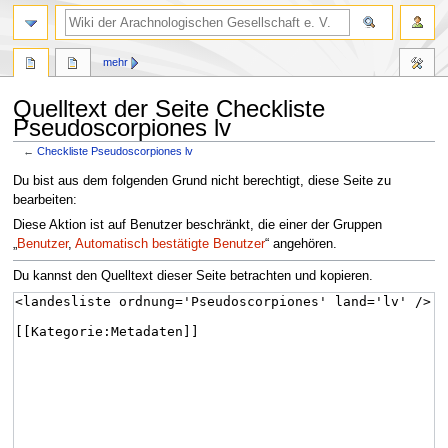
mehr
Quelltext der Seite Checkliste
Pseudoscorpiones lv
←
Checkliste Pseudoscorpiones lv
Zur
Zur
Du bist aus dem folgenden Grund nicht berechtigt, diese Seite zu
Navigation
Suche
bearbeiten:
springen
springen
Diese Aktion ist auf Benutzer beschränkt, die einer der Gruppen
„
Benutzer
,
Automatisch bestätigte Benutzer
“ angehören.
Du kannst den Quelltext dieser Seite betrachten und kopieren.