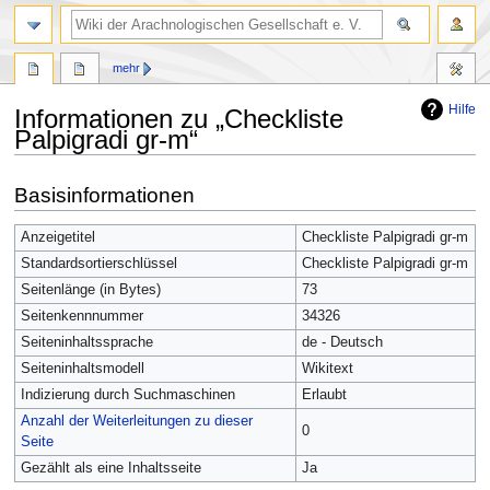
mehr
Hilfe
Informationen zu „Checkliste
Palpigradi gr-m“
Zur
Zur
Basisinformationen
Navigation
Suche
springen
springen
Anzeigetitel
Checkliste Palpigradi gr-m
Standardsortierschlüssel
Checkliste Palpigradi gr-m
Seitenlänge (in Bytes)
73
Seitenkennnummer
34326
Seiteninhaltssprache
de - Deutsch
Seiteninhaltsmodell
Wikitext
Indizierung durch Suchmaschinen
Erlaubt
Anzahl der Weiterleitungen zu dieser
0
Seite
Gezählt als eine Inhaltsseite
Ja