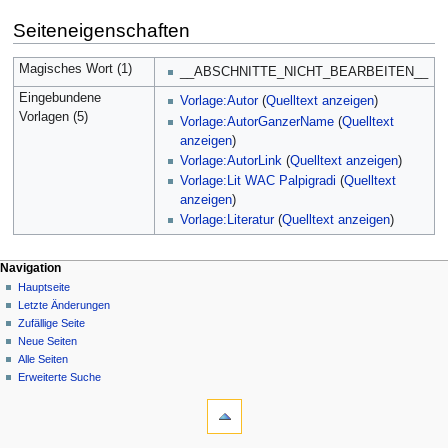
Seiteneigenschaften
Magisches Wort (1)
__ABSCHNITTE_NICHT_BEARBEITEN__
Eingebundene
Vorlage:Autor
(
Quelltext anzeigen
)
Vorlagen (5)
Vorlage:AutorGanzerName
(
Quelltext
anzeigen
)
Vorlage:AutorLink
(
Quelltext anzeigen
)
Vorlage:Lit WAC Palpigradi
(
Quelltext
anzeigen
)
Vorlage:Literatur
(
Quelltext anzeigen
)
Navigation
Hauptseite
Letzte Änderungen
Zufällige Seite
Neue Seiten
Alle Seiten
Erweiterte Suche