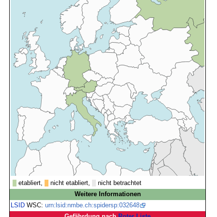
etabliert,
nicht etabliert,
nicht betrachtet
Weitere Informationen
LSID
WSC:
urn:lsid:nmbe.ch:spidersp:032648
Gefährdung nach
Roter Liste