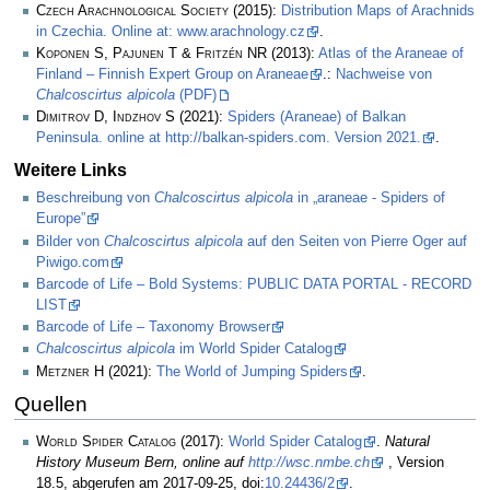
Czech Arachnological Society
(2015):
Distribution Maps of Arachnids
in Czechia. Online at: www.arachnology.cz
.
Koponen S, Pajunen T & Fritzén NR
(2013):
Atlas of the Araneae of
Finland – Finnish Expert Group on Araneae
.:
Nachweise von
Chalcoscirtus alpicola
(PDF)
Dimitrov D, Indzhov S
(2021):
Spiders (Araneae) of Balkan
Peninsula. online at http://balkan-spiders.com. Version 2021.
.
Weitere Links
Beschreibung von
Chalcoscirtus alpicola
in „araneae - Spiders of
Europe”
Bilder von
Chalcoscirtus alpicola
auf den Seiten von Pierre Oger auf
Piwigo.com
Barcode of Life – Bold Systems: PUBLIC DATA PORTAL - RECORD
LIST
Barcode of Life – Taxonomy Browser
Chalcoscirtus alpicola
im World Spider Catalog
Metzner H
(2021):
The World of Jumping Spiders
.
Quellen
World Spider Catalog
(2017):
World Spider Catalog
.
Natural
History Museum Bern, online auf
http://wsc.nmbe.ch
, Version
18.5, abgerufen am 2017-09-25, doi:
10.24436/2
.