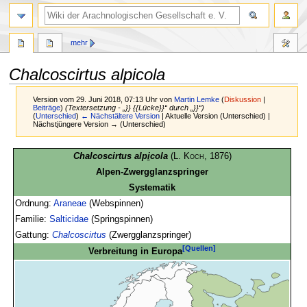
mehr
Chalcoscirtus alpicola
Version vom 29. Juni 2018, 07:13 Uhr von
Martin Lemke
(
Diskussion
|
Beiträge
)
(Textersetzung - „}} {{Lücke}}“ durch „}}“)
(
Unterschied
)
← Nächstältere Version
| Aktuelle Version (Unterschied) |
Nächstjüngere Version → (Unterschied)
Zur
Zur
Chalcoscirtus alp
i
cola
(
L. Koch
, 1876)
Navigation
Suche
Alpen-Zwergglanzspringer
springen
springen
Systematik
Ordnung:
Araneae
(Webspinnen)
Familie:
Salticidae
(Springspinnen)
Gattung:
Chalcoscirtus
(Zwergglanzspringer)
[Quellen]
Verbreitung in Europa