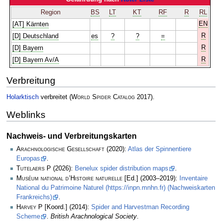
Region
BS
LT
KT
RF
R
RL
EN
[AT] Kärnten
R
[D] Deutschland
es
?
?
=
R
[D] Bayern
R
[D] Bayern Av/A
Verbreitung
Holarktisch
verbreitet
(
World Spider Catalog
2017)
.
Weblinks
Nachweis- und Verbreitungskarten
Arachnologische Gesellschaft
(2020):
Atlas der Spinnentiere
Europas
.
Tutelaers P
(2026):
Benelux spider distribution maps
.
Muséum national d’Histoire naturelle
[Ed.] (2003–2019):
Inventaire
National du Patrimoine Naturel (https://inpn.mnhn.fr) (Nachweiskarten
Frankreichs)
.
Harvey P
[Koord.] (2014):
Spider and Harvestman Recording
Scheme
.
British Arachnological Society
.