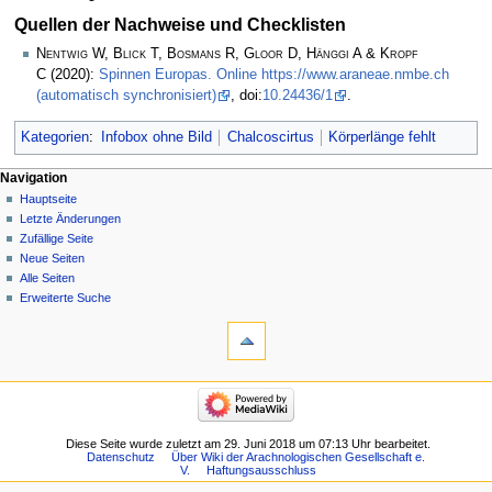
Quellen der Nachweise und Checklisten
Nentwig W, Blick T, Bosmans R, Gloor D, Hänggi A & Kropf
C
(2020):
Spinnen Europas. Online https://www.araneae.nmbe.ch
(automatisch synchronisiert)
, doi:
10.24436/1
.
Kategorien
:
Infobox ohne Bild
Chalcoscirtus
Körperlänge fehlt
Navigation
Hauptseite
Letzte Änderungen
Zufällige Seite
Neue Seiten
Alle Seiten
Erweiterte Suche
Diese Seite wurde zuletzt am 29. Juni 2018 um 07:13 Uhr bearbeitet.
Datenschutz
Über Wiki der Arachnologischen Gesellschaft e.
V.
Haftungsausschluss