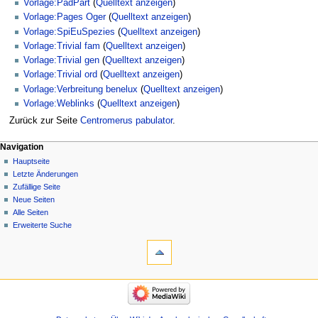
Vorlage:PadPart
(
Quelltext anzeigen
)
Vorlage:Pages Oger
(
Quelltext anzeigen
)
Vorlage:SpiEuSpezies
(
Quelltext anzeigen
)
Vorlage:Trivial fam
(
Quelltext anzeigen
)
Vorlage:Trivial gen
(
Quelltext anzeigen
)
Vorlage:Trivial ord
(
Quelltext anzeigen
)
Vorlage:Verbreitung benelux
(
Quelltext anzeigen
)
Vorlage:Weblinks
(
Quelltext anzeigen
)
Zurück zur Seite
Centromerus pabulator
.
Navigation
Hauptseite
Letzte Änderungen
Zufällige Seite
Neue Seiten
Alle Seiten
Erweiterte Suche