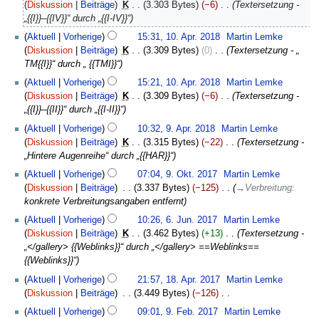
April
Diskussion
Beiträge
‎
K
3.303 Bytes
−6
‎
Textersetzung -
2018
„{{I}}–{{IV}}“ durch „{{I-IV}}“
Aktuell
Vorherige
15:31, 10. Apr. 2018
‎
Martin Lemke
Diskussion
Beiträge
‎
K
3.309 Bytes
0
‎
Textersetzung - „
TM{{I}}“ durch „ {{TMI}}“
Aktuell
Vorherige
15:21, 10. Apr. 2018
‎
Martin Lemke
Diskussion
Beiträge
‎
K
3.309 Bytes
−6
‎
Textersetzung -
„{{I}}–{{II}}“ durch „{{I-II}}“
9.
Aktuell
Vorherige
10:32, 9. Apr. 2018
‎
Martin Lemke
April
Diskussion
Beiträge
‎
K
3.315 Bytes
−22
‎
Textersetzung -
2018
„Hintere Augenreihe“ durch „{{HAR}}“
9.
Aktuell
Vorherige
07:04, 9. Okt. 2017
‎
Martin Lemke
Oktober
Diskussion
Beiträge
‎
3.337 Bytes
−125
‎
→
Verbreitung
:
2017
konkrete Verbreitungsangaben entfernt
6.
Aktuell
Vorherige
10:26, 6. Jun. 2017
‎
Martin Lemke
Juni
Diskussion
Beiträge
‎
K
3.462 Bytes
+13
‎
Textersetzung -
2017
„</gallery> {{Weblinks}}“ durch „</gallery> ==Weblinks==
{{Weblinks}}“
18.
Aktuell
Vorherige
21:57, 18. Apr. 2017
‎
Martin Lemke
April
Diskussion
Beiträge
‎
3.449 Bytes
−126
‎
2017
K
9.
Aktuell
Vorherige
09:01, 9. Feb. 2017
‎
Martin Lemke