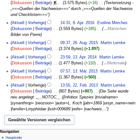
e
Februar
Diskussion
Beiträge
‎
K
3.575 Bytes
+16
‎
Textersetzung -
i
2017
„===Quellen der Nachweise===“ durch „===Quellen der Nachweise
n
und Checklisten===“
e
8.
Aktuell
Vorherige
14:31, 8. Apr. 2016
‎
Eveline Merches
B
April
Diskussion
Beiträge
‎
3.559 Bytes
+185
‎
→
Männchen
:
e
2016
Bilder von Pierre
a
26.
r
Aktuell
Vorherige
09:37, 26. Aug. 2015
‎
Martin Lemke
August
b
Diskussion
Beiträge
‎
3.374 Bytes
+1.897
‎
2015
e
K
13.
Aktuell
Vorherige
23:59, 13. Apr. 2014
‎
Martin Lemke
i
e
April
Diskussion
Beiträge
‎
1.477 Bytes
+110
‎
→
Merkmale
t
i
2014
13.
Aktuell
Vorherige
07:57, 13. Mär. 2013
‎
Martin Lemke
u
n
März
Diskussion
Beiträge
‎
1.367 Bytes
+560
‎
n
e
2013
K
22.
g
B
Aktuell
Vorherige
13:55, 22. Feb. 2013
‎
Martin Lemke
e
Februar
s
e
Diskussion
Beiträge
‎
807 Bytes
+807
‎
Die Seite wurde
i
2013
z
a
neu angelegt: „__NOTOC__ {{Infobox Spezies |trivialname=
n
u
r
|synanthrop= |neozoon= |autor=L. Koch |jahr=1869 |urspr_name=nein
e
s
b
|familie=Linyphiidae |lsid=009689 |reife= |nachweis…“
B
a
e
e
m
i
a
m
t
r
e
u
Navigation
b
n
n
Hauptseite