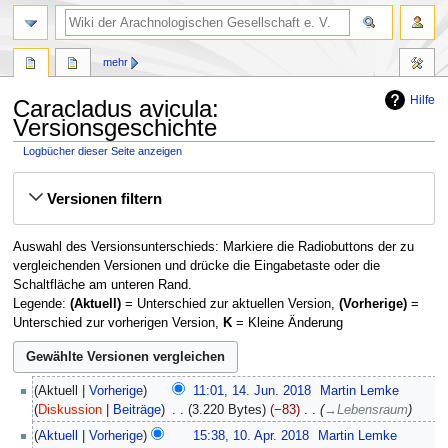
mehr
Hilfe
Caracladus avicula:
Versionsgeschichte
Logbücher dieser Seite anzeigen
Zur
Zur
Versionen filtern
Navigation
Suche
springen
springen
Auswahl des Versionsunterschieds: Markiere die Radiobuttons der zu
vergleichenden Versionen und drücke die Eingabetaste oder die
Schaltfläche am unteren Rand.
Legende:
(Aktuell)
= Unterschied zur aktuellen Version,
(Vorherige)
=
Unterschied zur vorherigen Version,
K
= Kleine Änderung
14.
Aktuell
Vorherige
11:01, 14. Jun. 2018
‎
Martin Lemke
Juni
Diskussion
Beiträge
‎
3.220 Bytes
−83
‎
→
Lebensraum
2018
10.
Aktuell
Vorherige
15:38, 10. Apr. 2018
‎
Martin Lemke