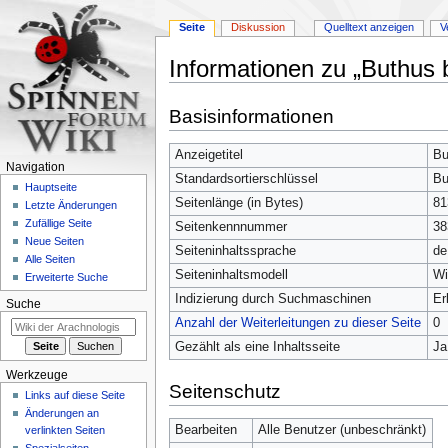
Seite
Diskussion
Quelltext anzeigen
V
Informationen zu „Buthus 
Zur
Zur
Basisinformationen
Navigation
Suche
springen
springen
Anzeigetitel
Bu
Navigation
Standardsortierschlüssel
Bu
Hauptseite
Seitenlänge (in Bytes)
81
Letzte Änderungen
Zufällige Seite
Seitenkennnummer
38
Neue Seiten
Seiteninhaltssprache
de
Alle Seiten
Seiteninhaltsmodell
Wi
Erweiterte Suche
Indizierung durch Suchmaschinen
Er
Suche
Anzahl der Weiterleitungen zu dieser Seite
0
Gezählt als eine Inhaltsseite
Ja
Werkzeuge
Seitenschutz
Links auf diese Seite
Änderungen an
Bearbeiten
Alle Benutzer (unbeschränkt)
verlinkten Seiten