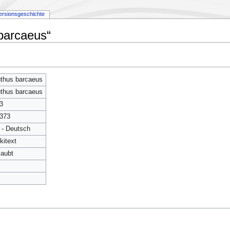
ersionsgeschichte
barcaeus“
thus barcaeus
thus barcaeus
3
373
 - Deutsch
kitext
laubt