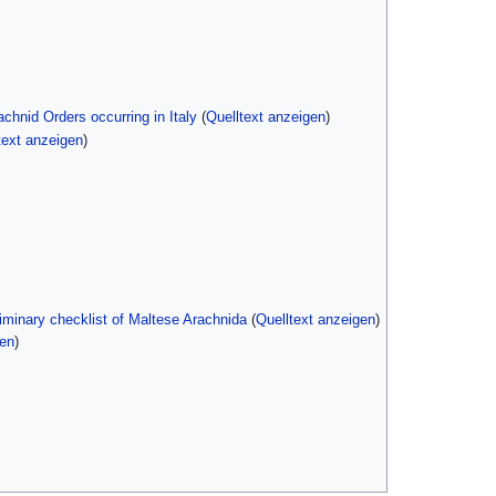
achnid Orders occurring in Italy
(
Quelltext anzeigen
)
text anzeigen
)
liminary checklist of Maltese Arachnida
(
Quelltext anzeigen
)
gen
)