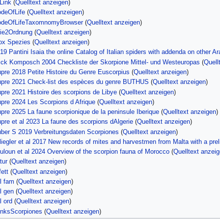
Link
(
Quelltext anzeigen
)
odeOfLife
(
Quelltext anzeigen
)
codeOfLifeTaxomnomyBrowser
(
Quelltext anzeigen
)
lie2Ordnung
(
Quelltext anzeigen
)
box Spezies
(
Quelltext anzeigen
)
19 Pantini Isaia the online Catalog of Italian spiders with addenda on other Ar
lick Komposch 2004 Checkliste der Skorpione Mittel- und Westeuropas
(
Quell
upre 2018 Petite Histoire du Genre Euscorpius
(
Quelltext anzeigen
)
Dupre 2021 Check-list des espèces du genre BUTHUS
(
Quelltext anzeigen
)
upre 2021 Histoire des scorpions de Libye
(
Quelltext anzeigen
)
upre 2024 Les Scorpions d Afrique
(
Quelltext anzeigen
)
upre 2025 La faune scorpionique de la peninsule Iberique
(
Quelltext anzeigen
)
upre et al 2023 La faune des scorpions dAlgerie
(
Quelltext anzeigen
)
uber S 2019 Verbreitungsdaten Scorpiones
(
Quelltext anzeigen
)
fliegler et al 2017 New records of mites and harvestmen from Malta with a pre
ouloun et al 2024 Overview of the scorpion fauna of Morocco
(
Quelltext anzei
tur
(
Quelltext anzeigen
)
fett
(
Quelltext anzeigen
)
al fam
(
Quelltext anzeigen
)
l gen
(
Quelltext anzeigen
)
l ord
(
Quelltext anzeigen
)
inksScorpiones
(
Quelltext anzeigen
)