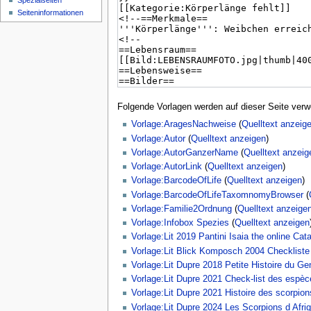
Spezialseiten
Seiten­­informationen
Folgende Vorlagen werden auf dieser Seite verw
Vorlage:AragesNachweise
(
Quelltext anzeig
Vorlage:Autor
(
Quelltext anzeigen
)
Vorlage:AutorGanzerName
(
Quelltext anzeig
Vorlage:AutorLink
(
Quelltext anzeigen
)
Vorlage:BarcodeOfLife
(
Quelltext anzeigen
)
Vorlage:BarcodeOfLifeTaxomnomyBrowser
(
Vorlage:Familie2Ordnung
(
Quelltext anzeige
Vorlage:Infobox Spezies
(
Quelltext anzeigen
Vorlage:Lit 2019 Pantini Isaia the online Cat
Vorlage:Lit Blick Komposch 2004 Checkliste
Vorlage:Lit Dupre 2018 Petite Histoire du G
Vorlage:Lit Dupre 2021 Check-list des esp
Vorlage:Lit Dupre 2021 Histoire des scorpion
Vorlage:Lit Dupre 2024 Les Scorpions d Afri