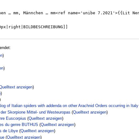
endet:
en
)
en
)
Quelltext anzeigen
)
n
)
)
alog of Italian spiders with addenda on other Arachnid Orders occurring in Italy
 der Skorpione Mittel- und Westeuropas
(
Quelltext anzeigen
)
enre Euscorpius
(
Quelltext anzeigen
)
èces du genre BUTHUS
(
Quelltext anzeigen
)
s de Libye
(
Quelltext anzeigen
)
que
(
Quelltext anzeigen
)