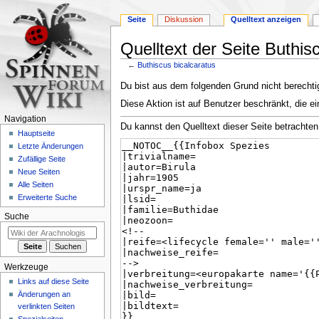
Seite
Diskussion
Quelltext anzeigen
Quelltext der Seite Buthis
←
Buthiscus bicalcaratus
Zur
Zur
Du bist aus dem folgenden Grund nicht berechtig
Navigation
Suche
Diese Aktion ist auf Benutzer beschränkt, die ei
springen
springen
Navigation
Du kannst den Quelltext dieser Seite betrachten
Hauptseite
Letzte Änderungen
Zufällige Seite
Neue Seiten
Alle Seiten
Erweiterte Suche
Suche
Werkzeuge
Links auf diese Seite
Änderungen an
verlinkten Seiten