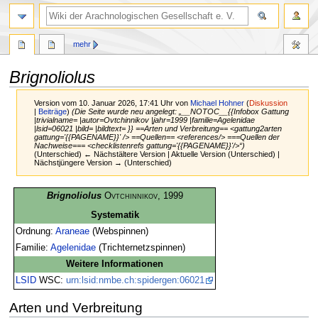
mehr
Brignoliolus
Version vom 10. Januar 2026, 17:41 Uhr von
Michael Hohner
(
Diskussion
|
Beiträge
)
(Die Seite wurde neu angelegt: „__NOTOC__{{Infobox Gattung
|trivialname= |autor=Ovtchinnikov |jahr=1999 |familie=Agelenidae
|lsid=06021 |bild= |bildtext= }} ==Arten und Verbreitung== <gattung2arten
gattung='{{PAGENAME}}' /> ==Quellen== <references/> ===Quellen der
Nachweise=== <checklistenrefs gattung='{{PAGENAME}}'/>“)
(Unterschied) ← Nächstältere Version | Aktuelle Version (Unterschied) |
Nächstjüngere Version → (Unterschied)
Zur
Zur
Brignoliolus
Ovtchinnikov
, 1999
Navigation
Suche
Systematik
springen
springen
Ordnung:
Araneae
(Webspinnen)
Familie:
Agelenidae
(Trichternetzspinnen)
Weitere Informationen
LSID
WSC:
urn:lsid:nmbe.ch:spidergen:06021
Arten und Verbreitung