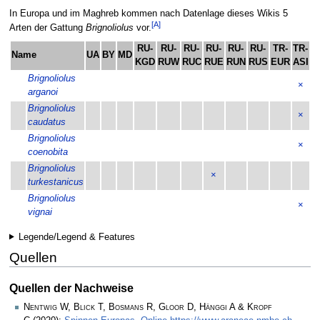
In Europa und im Maghreb kommen nach Datenlage dieses Wikis 5
[A]
Arten der Gattung
Brignoliolus
vor.
RU-
RU-
RU-
RU-
RU-
RU-
TR-
TR-
Name
UA
BY
MD
C
KGD
RUW
RUC
RUE
RUN
RUS
EUR
ASI
Brignoliolus
×
arganoi
Brignoliolus
×
caudatus
Brignoliolus
×
coenobita
Brignoliolus
×
turkestanicus
Brignoliolus
×
vignai
Legende/Legend & Features
Quellen
Quellen der Nachweise
Nentwig W, Blick T, Bosmans R, Gloor D, Hänggi A & Kropf