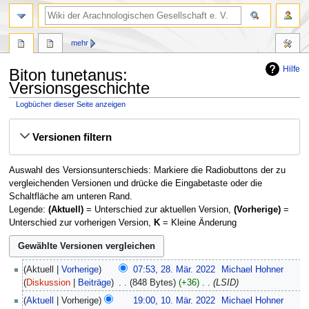
mehr
Hilfe
Biton tunetanus:
Versionsgeschichte
Logbücher dieser Seite anzeigen
Zur
Zur
Versionen filtern
Navigation
Suche
springen
springen
Auswahl des Versionsunterschieds: Markiere die Radiobuttons der zu
vergleichenden Versionen und drücke die Eingabetaste oder die
Schaltfläche am unteren Rand.
Legende:
(Aktuell)
= Unterschied zur aktuellen Version,
(Vorherige)
=
Unterschied zur vorherigen Version,
K
= Kleine Änderung
28.
Aktuell
Vorherige
07:53, 28. Mär. 2022
‎
Michael Hohner
März
Diskussion
Beiträge
‎
848 Bytes
+36
‎
LSID
2022
10.
Aktuell
Vorherige
19:00, 10. Mär. 2022
‎
Michael Hohner