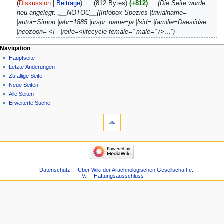
März
Diskussion
Beiträge
‎
812 Bytes
+812
‎
Die Seite wurde
2022
neu angelegt: „__NOTOC__{{Infobox Spezies |trivialname=
|autor=Simon |jahr=1885 |urspr_name=ja |lsid= |familie=Daesiidae
|neozoon= <!-- |reife=<lifecycle female='' male='' />…“
Navigation
Hauptseite
Letzte Änderungen
Zufällige Seite
Neue Seiten
Alle Seiten
Erweiterte Suche
Datenschutz
Über Wiki der Arachnologischen Gesellschaft e.
V.
Haftungsausschluss